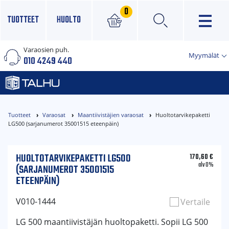
0
TUOTTEET
HUOLTO
Varaosien puh.
×
Myymälät
010 4249 440
Tuotteet
Varaosat
Maantiivistäjien varaosat
Huoltotarvikepaketti
LG500 (sarjanumerot 35001515 eteenpäin)
HUOLTOTARVIKEPAKETTI LG500
170,60
€
alv 0%
(SARJANUMEROT 35001515
ETEENPÄIN)
V010-1444
Vertaile
LG 500 maantiivistäjän huoltopaketti. Sopii LG 500