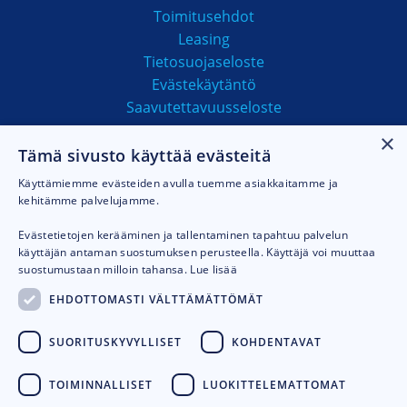
Toimitusehdot
Leasing
Tietosuojaseloste
Evästekäytäntö
Saavutettavuusseloste
×
Tämä sivusto käyttää evästeitä
MAKSUTAVAT
Käyttämiemme evästeiden avulla tuemme asiakkaitamme ja
kehitämme palvelujamme.
Evästetietojen kerääminen ja tallentaminen tapahtuu palvelun
käyttäjän antaman suostumuksen perusteella. Käyttäjä voi muuttaa
suostumustaan milloin tahansa.
Lue lisää
EHDOTTOMASTI VÄLTTÄMÄTTÖMÄT
SUORITUSKYVYLLISET
KOHDENTAVAT
TOIMINNALLISET
LUOKITTELEMATTOMAT