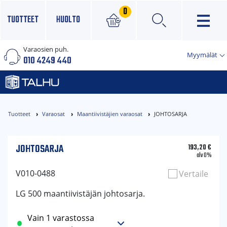
0
TUOTTEET
HUOLTO
Varaosien puh.
×
Myymälät
010 4249 440
Tuotteet
Varaosat
Maantiivistäjien varaosat
JOHTOSARJA
JOHTOSARJA
193,20
€
alv 0%
V010-0488
Vertaile
LG 500 maantiivistäjän johtosarja.
Vain 1 varastossa