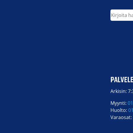
Etsi
PALVEL
Arkisin: 7
Myynti:
01
Huolto:
0
Varaosat: