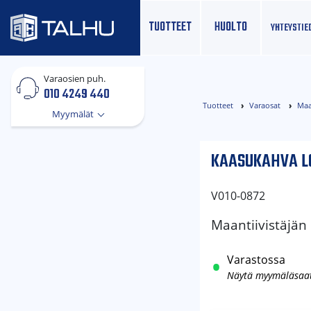
TUOTTEET
HUOLTO
YHTEYS­TIE
Varaosien puh.
010 4249 440
Tuotteet
Varaosat
Maa
Myymälät
KAASUKAHVA L
V010-0872
Maantiivistäjän
Varastossa
Näytä myymäläsaa