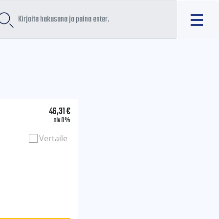
46,31
€
alv 0%
Vertaile