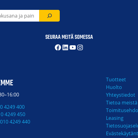
SEURAA MEITÄ SOMESSA
Facebook
LinkedIn
YouTube
Instagram
Tuotteet
EMME
Huolto
:30–16:00
Yhteystiedot
Tietoa meistä
0 4249 400
Toimitusehdo
10 4249 450
Leasing
010 4249 440
Tietosuojasel
Evästekäytän