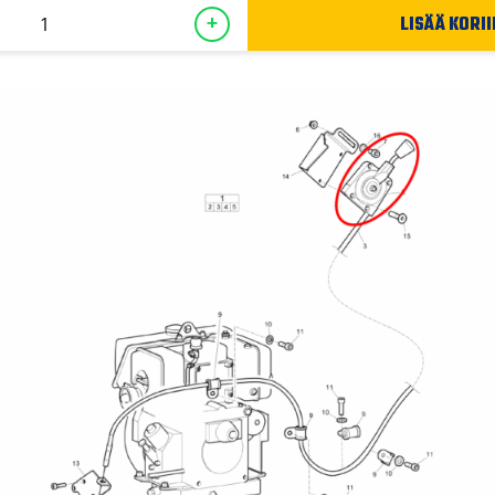
LISÄÄ KORII
+