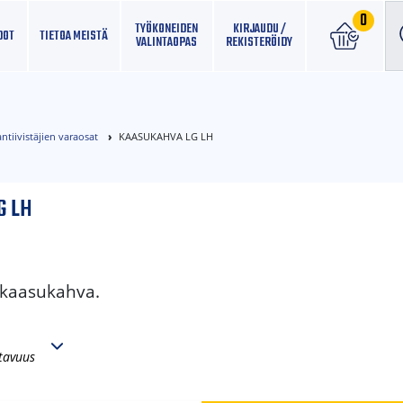
0
TYÖKONEIDEN
KIRJAUDU /
DOT
TIETOA MEISTÄ
VALINTAOPAS
REKISTERÖIDY
ntiivistäjien varaosat
KAASUKAHVA LG LH
G LH
 kaasukahva.
tavuus