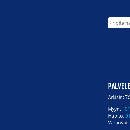
Etsi
PALVEL
Arkisin: 7
Myynti:
01
Huolto:
0
Varaosat: