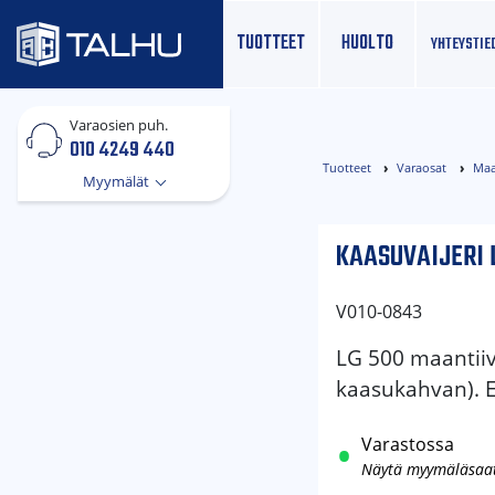
TUOTTEET
HUOLTO
YHTEYS­TIE
Varaosien puh.
010 4249 440
Tuotteet
Varaosat
Maa
Myymälät
KAASUVAIJERI 
V010-0843
LG 500 maantiivi
kaasukahvan). Ei
Varastossa
Näytä myymäläsaa