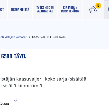
0
TYÖKONEIDEN
KIRJAUDU /
DOT
TIETOA MEISTÄ
VALINTAOPAS
REKISTERÖIDY
ntiivistäjien varaosat
KAASUVAIJERI LG500 TÄYD.
LG500 TÄYD.
stäjän kaasuvaijeri, koko sarja (sisältää
 sisällä kiinnittimiä.
tavuus