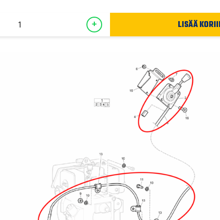
LISÄÄ KORII
+