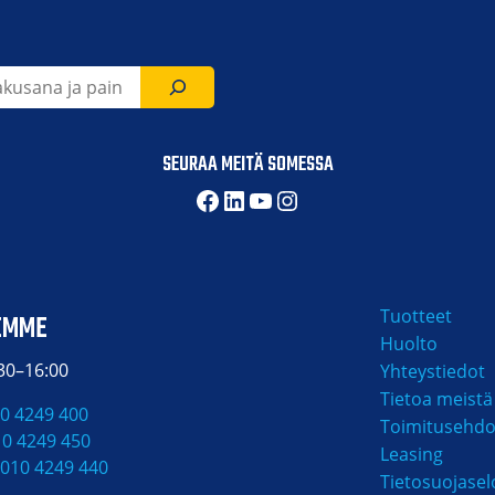
SEURAA MEITÄ SOMESSA
Facebook
LinkedIn
YouTube
Instagram
Tuotteet
EMME
Huolto
:30–16:00
Yhteystiedot
Tietoa meistä
0 4249 400
Toimitusehdo
10 4249 450
Leasing
010 4249 440
Tietosuojasel