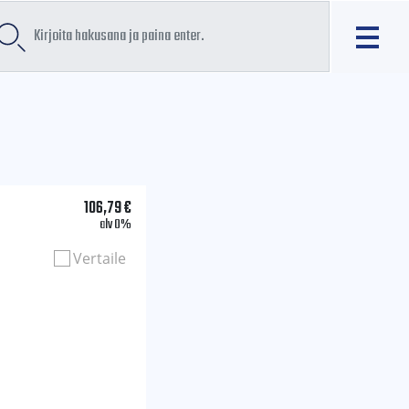
106,79
€
alv 0%
Vertaile