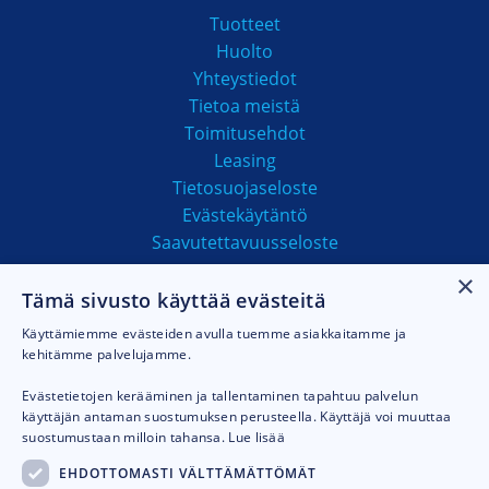
Tuotteet
Huolto
Yhteystiedot
Tietoa meistä
Toimitusehdot
Leasing
Tietosuojaseloste
Evästekäytäntö
Saavutettavuusseloste
×
Tämä sivusto käyttää evästeitä
MAKSUTAVAT
Käyttämiemme evästeiden avulla tuemme asiakkaitamme ja
kehitämme palvelujamme.
Evästetietojen kerääminen ja tallentaminen tapahtuu palvelun
käyttäjän antaman suostumuksen perusteella. Käyttäjä voi muuttaa
suostumustaan milloin tahansa.
Lue lisää
EHDOTTOMASTI VÄLTTÄMÄTTÖMÄT