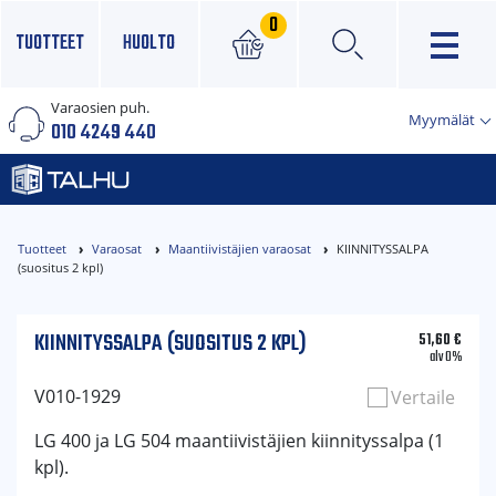
0
TUOTTEET
HUOLTO
Varaosien puh.
×
Myymälät
010 4249 440
Tuotteet
Varaosat
Maantiivistäjien varaosat
KIINNITYSSALPA
(suositus 2 kpl)
KIINNITYSSALPA (SUOSITUS 2 KPL)
51,60
€
alv 0%
V010-1929
Vertaile
LG 400 ja LG 504 maantiivistäjien kiinnityssalpa (1
kpl).