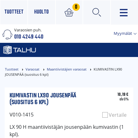
0
TUOTTEET
HUOLTO
Varaosien puh.
×
Myymälät
010 4249 440
Tuotteet
Varaosat
Maantiivistäjien varaosat
KUMIVASTIN LX90
JOUSENPÄÄ (suositus 6 kpl)
KUMIVASTIN LX90 JOUSENPÄÄ
10,19
€
alv 0%
(SUOSITUS 6 KPL)
V010-1415
Vertaile
LX 90 H maantiivistäjän jousenpään kumivastin (1
kpl).