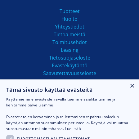
Tuotteet
Huolto
Yhteystiedot
Tietoa meistä
Toimitusehdot
Leasing
Tietosuojaseloste
Evästekäytäntö
Saavutettavuusseloste
×
Tämä sivusto käyttää evästeitä
MAKSUTAVAT
Käyttämiemme evästeiden avulla tuemme asiakkaitamme ja
kehitämme palvelujamme.
Evästetietojen kerääminen ja tallentaminen tapahtuu palvelun
käyttäjän antaman suostumuksen perusteella. Käyttäjä voi muuttaa
suostumustaan milloin tahansa.
Lue lisää
EHDOTTOMASTI VÄLTTÄMÄTTÖMÄT