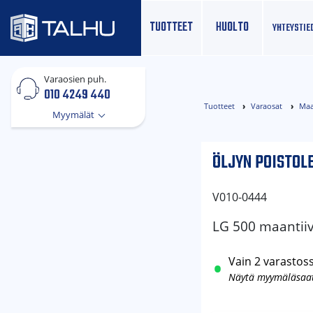
TUOTTEET
HUOLTO
YHTEYS­TIE
Varaosien puh.
010 4249 440
Tuotteet
Varaosat
Maa
Myymälät
ÖLJYN POISTOL
V010-0444
LG 500 maantiivi
Vain 2 varastos
Näytä myymäläsaa