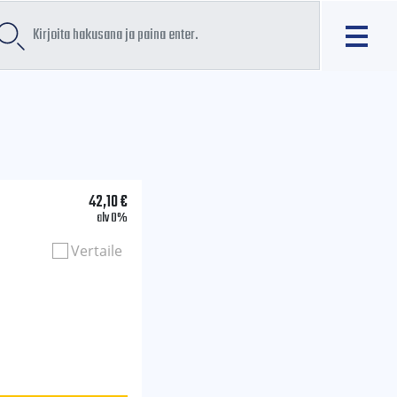
42,10
€
alv 0%
Vertaile