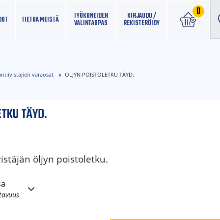
0
TYÖKONEIDEN
KIRJAUDU /
DOT
TIETOA MEISTÄ
VALINTAOPAS
REKISTERÖIDY
ntiivistäjien varaosat
ÖLJYN POISTOLETKU TÄYD.
ETKU TÄYD.
stäjän öljyn poistoletku.
sa
tavuus