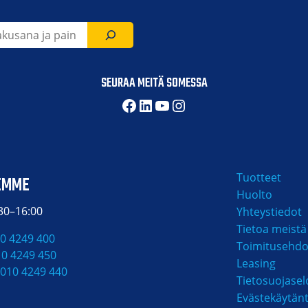
SEURAA MEITÄ SOMESSA
Facebook
LinkedIn
YouTube
Instagram
Tuotteet
EMME
Huolto
:30–16:00
Yhteystiedot
Tietoa meistä
0 4249 400
Toimitusehdo
10 4249 450
Leasing
010 4249 440
Tietosuojasel
Evästekäytän