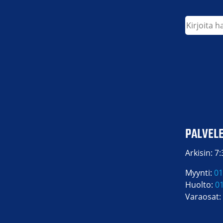
Etsi
PALVEL
Arkisin: 7
Myynti:
01
Huolto:
0
Varaosat: