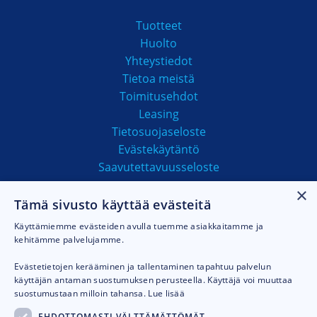
Tuotteet
Huolto
Yhteystiedot
Tietoa meistä
Toimitusehdot
Leasing
Tietosuojaseloste
Evästekäytäntö
Saavutettavuusseloste
×
Tämä sivusto käyttää evästeitä
MAKSUTAVAT
Käyttämiemme evästeiden avulla tuemme asiakkaitamme ja
kehitämme palvelujamme.
Evästetietojen kerääminen ja tallentaminen tapahtuu palvelun
käyttäjän antaman suostumuksen perusteella. Käyttäjä voi muuttaa
suostumustaan milloin tahansa.
Lue lisää
EHDOTTOMASTI VÄLTTÄMÄTTÖMÄT