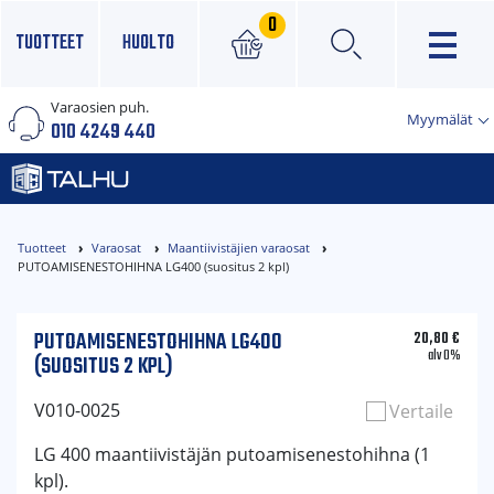
0
TUOTTEET
HUOLTO
Varaosien puh.
×
Myymälät
010 4249 440
Tuotteet
Varaosat
Maantiivistäjien varaosat
PUTOAMISENESTOHIHNA LG400 (suositus 2 kpl)
PUTOAMISENESTOHIHNA LG400
20,80
€
alv 0%
(SUOSITUS 2 KPL)
V010-0025
Vertaile
LG 400 maantiivistäjän putoamisenestohihna (1
kpl).