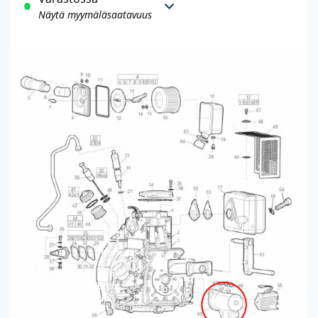
Näytä myymäläsaatavuus