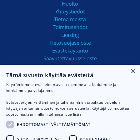
Huolto
Yhteystiedot
Tietoa meistä
Toimitusehdot
Leasing
Tietosuojaseloste
Evästekäytäntö
Saavutettavuusseloste
×
Tämä sivusto käyttää evästeitä
MAKSUTAVAT
Käyttämiemme evästeiden avulla tuemme asiakkaitamme ja
kehitämme palvelujamme.
Evästetietojen kerääminen ja tallentaminen tapahtuu palvelun
käyttäjän antaman suostumuksen perusteella. Käyttäjä voi muuttaa
suostumustaan milloin tahansa.
Lue lisää
EHDOTTOMASTI VÄLTTÄMÄTTÖMÄT
SUORITUSKYVYLLISET
KOHDENTAVAT