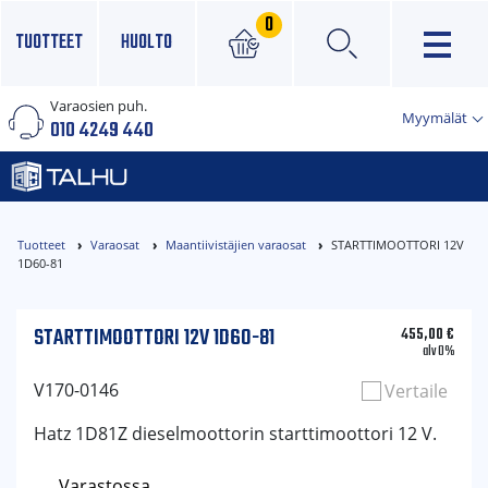
0
TUOTTEET
HUOLTO
Varaosien puh.
×
Myymälät
010 4249 440
Tuotteet
Varaosat
Maantiivistäjien varaosat
STARTTIMOOTTORI 12V
1D60-81
STARTTIMOOTTORI 12V 1D60-81
455,00
€
alv 0%
V170-0146
Vertaile
Hatz 1D81Z dieselmoottorin starttimoottori 12 V.
Varastossa