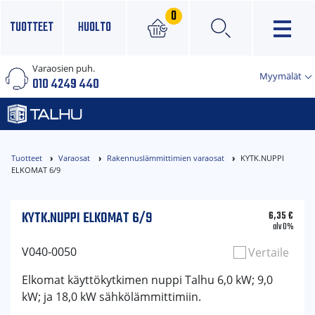
0
TUOTTEET
HUOLTO
Varaosien puh.
×
Myymälät
010 4249 440
Tuotteet
Varaosat
Rakennuslämmittimien varaosat
KYTK.NUPPI
ELKOMAT 6/9
KYTK.NUPPI ELKOMAT 6/9
6,35
€
alv 0%
V040-0050
Vertaile
Elkomat käyttökytkimen nuppi Talhu 6,0 kW; 9,0
kW; ja 18,0 kW sähkölämmittimiin.