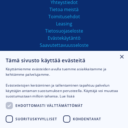
Yhteystiedot
Tietoa meistä
Toimitusehdot
Leasing
Tietosuojaseloste
Evästekäytäntö
Saavutettavuusseloste
×
Tämä sivusto käyttää evästeitä
MAKSUTAVAT
Käyttämiemme evästeiden avulla tuemme asiakkaitamme ja
kehitämme palvelujamme.
Evästetietojen kerääminen ja tallentaminen tapahtuu palvelun
käyttäjän antaman suostumuksen perusteella. Käyttäjä voi muuttaa
suostumustaan milloin tahansa.
Lue lisää
EHDOTTOMASTI VÄLTTÄMÄTTÖMÄT
SUORITUSKYVYLLISET
KOHDENTAVAT