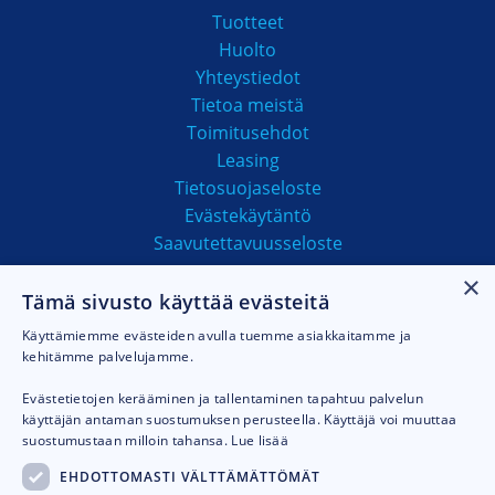
Tuotteet
Huolto
Yhteystiedot
Tietoa meistä
Toimitusehdot
Leasing
Tietosuojaseloste
Evästekäytäntö
Saavutettavuusseloste
×
Tämä sivusto käyttää evästeitä
MAKSUTAVAT
Käyttämiemme evästeiden avulla tuemme asiakkaitamme ja
kehitämme palvelujamme.
Evästetietojen kerääminen ja tallentaminen tapahtuu palvelun
käyttäjän antaman suostumuksen perusteella. Käyttäjä voi muuttaa
suostumustaan milloin tahansa.
Lue lisää
EHDOTTOMASTI VÄLTTÄMÄTTÖMÄT