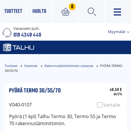
0
TUOTTEET
HUOLTO
Varaosien puh.
×
Myymälät
010 4249 440
Tuotteet
Varaosat
Rakennuslämmittimien varaosat
PYÖRÄ TERMO
30/55/70
PYÖRÄ TERMO 30/55/70
48,50
€
alv 0%
V040-0107
Vertaile
Pyörä (1 kpl) Talhu Termo 30, Termo 55 ja Termo
70 rakennuslämmittimiin.