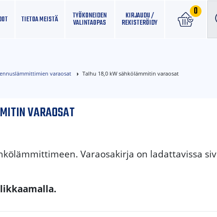
0
TYÖKONEIDEN
KIRJAUDU /
DOT
TIETOA MEISTÄ
VALINTAOPAS
REKISTERÖIDY
ennuslämmittimien varaosat
Talhu 18,0 kW sähkölämmitin varaosat
MMITIN VARAOSAT
hkölämmittimeen. Varaosakirja on ladattavissa si
klikkaamalla.