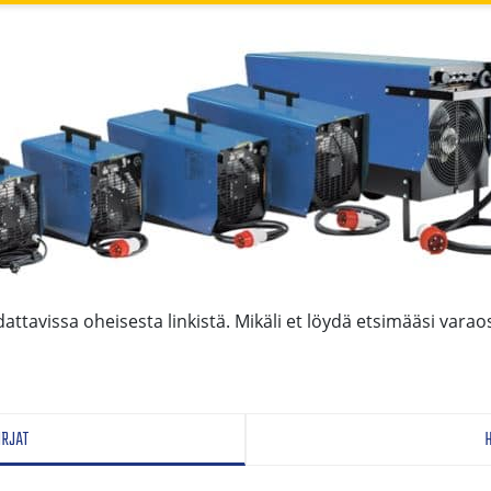
attavissa oheisesta linkistä. Mikäli et löydä etsimääsi varao
IRJAT