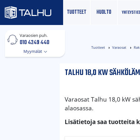
TUOTTEET
HUOLTO
YHTEYS­TIE
Varaosien puh.
010 4249 440
Tuotteet
Varaosat
Rak
Myymälät
TALHU 18,0 KW SÄHKÖLÄ
Varaosat Talhu 18,0 kW sä
alaosassa.
Lisätietoja saa tuotteita 