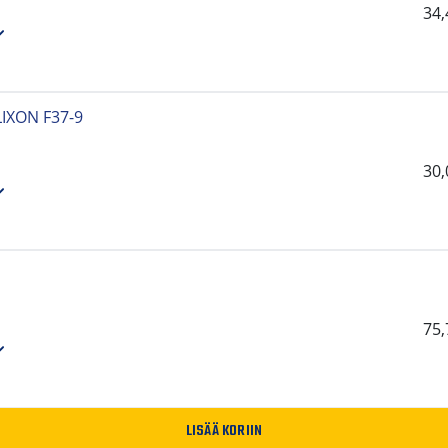
34
IXON F37-9
30
75
LISÄÄ KORIIN