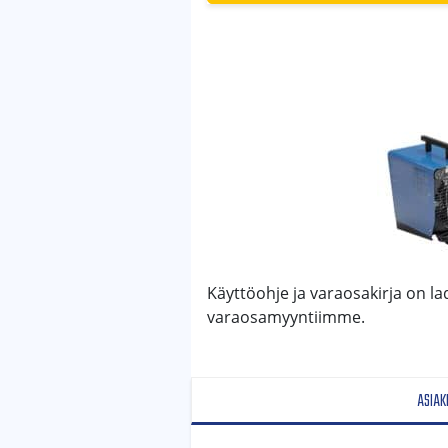
Käyttöohje ja varaosakirja on lad
varaosamyyntiimme.
ASIAK