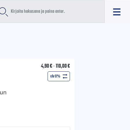
4,90
€
-
110,00
€
alv 0%
vun