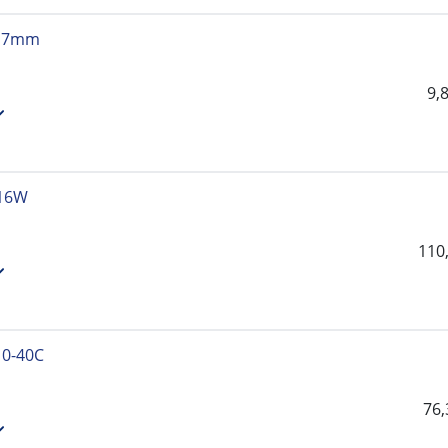
. 7mm
9,
16W
110
0-40C
76