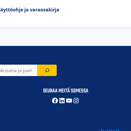
äyttöohje ja varaosakirja
SEURAA MEITÄ SOMESSA
Facebook
LinkedIn
YouTube
Instagram
Tuotteet