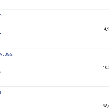
O
4,
0VLBGG
10
I
98