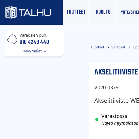
TUOTTEET
HUOLTO
YHTEYS­TIE
Varaosien puh.
010 4249 440
Tuotteet
Varaosat
Upp
Myymälät
AKSELITIIVIST
V020-0379
Akselitiiviste
Varastossa
Näytä myymäläsaa