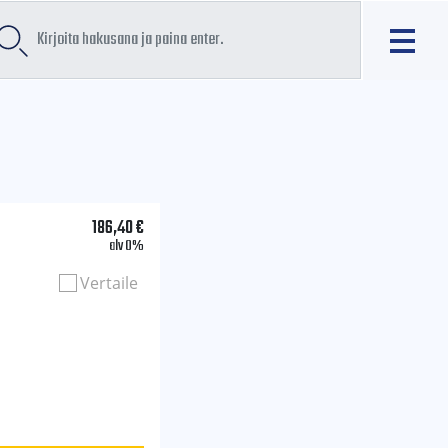
186,40
€
alv 0%
Vertaile