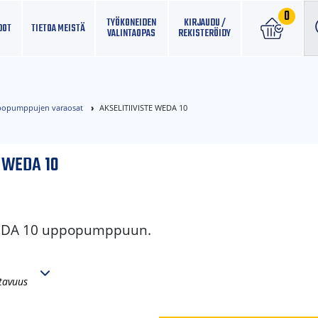
0
TYÖKONEIDEN
KIRJAUDU /
DOT
TIETOA MEISTÄ
VALINTAOPAS
REKISTERÖIDY
opumppujen varaosat
AKSELITIIVISTE WEDA 10
E WEDA 10
 WEDA 10 uppopumppuun.
tavuus