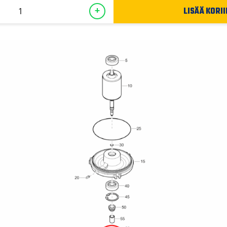
LISÄÄ KORII
+