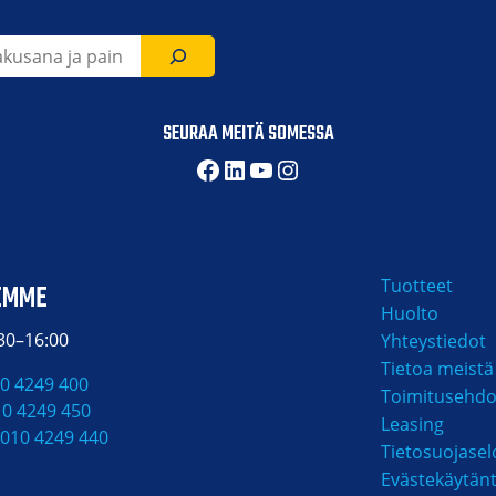
SEURAA MEITÄ SOMESSA
Facebook
LinkedIn
YouTube
Instagram
Tuotteet
EMME
Huolto
:30–16:00
Yhteystiedot
Tietoa meistä
0 4249 400
Toimitusehdo
10 4249 450
Leasing
010 4249 440
Tietosuojasel
Evästekäytän