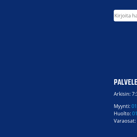
Etsi
PALVEL
Arkisin: 7
Myynti:
01
Huolto:
0
Varaosat: