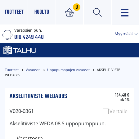
0
TUOTTEET
HUOLTO
Varaosien puh.
×
Myymälät
010 4249 440
Tuotteet
Varaosat
Uppopumppujen varaosat
AKSELITIIVISTE
WEDA08S
AKSELITIIVISTE WEDA08S
134,40
€
alv 0%
V020-0361
Vertaile
Akselitiiviste WEDA 08 S uppopumppuun.
Varastossa