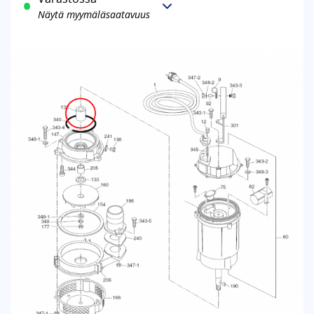
Näytä myymäläsaatavuus