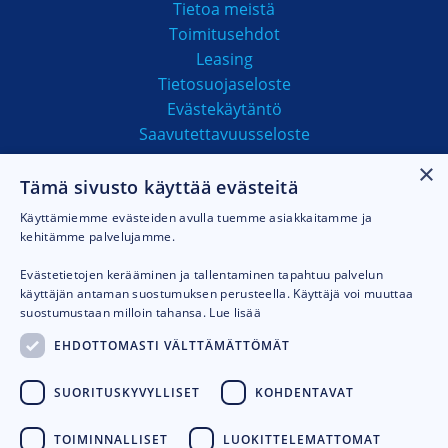
Tietoa meistä
Toimitusehdot
Leasing
Tietosuojaseloste
Evästekäytäntö
Saavutettavuusseloste
×
Tämä sivusto käyttää evästeitä
MAKSUTAVAT
Käyttämiemme evästeiden avulla tuemme asiakkaitamme ja
kehitämme palvelujamme.
Evästetietojen kerääminen ja tallentaminen tapahtuu palvelun
käyttäjän antaman suostumuksen perusteella. Käyttäjä voi muuttaa
suostumustaan milloin tahansa.
Lue lisää
EHDOTTOMASTI VÄLTTÄMÄTTÖMÄT
SUORITUSKYVYLLISET
KOHDENTAVAT
TOIMINNALLISET
LUOKITTELEMATTOMAT