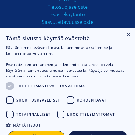
Tietosuojaseloste
Evästekäytäntö
Saavutettavuusseloste
×
Tämä sivusto käyttää evästeitä
MAKSUTAVAT
Käyttämiemme evästeiden avulla tuemme asiakkaitamme ja
kehitämme palvelujamme.
Evästetietojen kerääminen ja tallentaminen tapahtuu palvelun
käyttäjän antaman suostumuksen perusteella. Käyttäjä voi muuttaa
suostumustaan milloin tahansa.
Lue lisää
EHDOTTOMASTI VÄLTTÄMÄTTÖMÄT
SUORITUSKYVYLLISET
KOHDENTAVAT
TOIMINNALLISET
LUOKITTELEMATTOMAT
NÄYTÄ TIEDOT