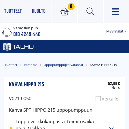
0
TUOTTEET
HUOLTO
Varaosien puh.
×
Myymälät
010 4249 440
Tuotteet
Varaosat
Uppopumppujen varaosat
KAHVA HIPPO 215
KAHVA HIPPO 215
52,00
€
alv 0%
V021-0050
Vertaile
Kahva SPT HIPPO 215 uppopumppuun.
Loppu verkkokaupasta, toimitusaika
noin 2 viikkoa.