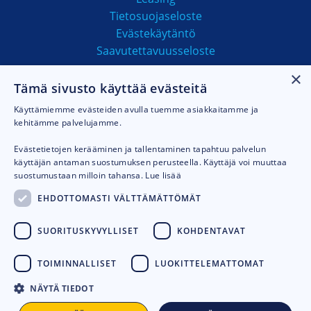
Tietosuojaseloste
Evästekäytäntö
Saavutettavuusseloste
×
Tämä sivusto käyttää evästeitä
MAKSUTAVAT
Käyttämiemme evästeiden avulla tuemme asiakkaitamme ja
kehitämme palvelujamme.
Evästetietojen kerääminen ja tallentaminen tapahtuu palvelun
käyttäjän antaman suostumuksen perusteella. Käyttäjä voi muuttaa
suostumustaan milloin tahansa.
Lue lisää
EHDOTTOMASTI VÄLTTÄMÄTTÖMÄT
SUORITUSKYVYLLISET
KOHDENTAVAT
TOIMINNALLISET
LUOKITTELEMATTOMAT
NÄYTÄ TIEDOT