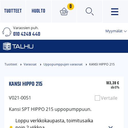
0
TUOTTEET
HUOLTO
Varaosien puh.
×
Myymälät
010 4249 440
Tuotteet
Varaosat
Uppopumppujen varaosat
KANSI HIPPO 215
KANSI HIPPO 215
103,30
€
alv 0%
V021-0051
Vertaile
Kansi SPT HIPPO 215 uppopumppuun.
Loppu verkkokaupasta, toimitusaika
noin 2 viikkoa.