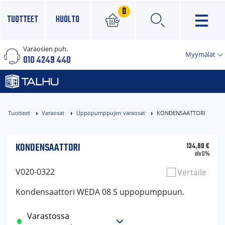
0
TUOTTEET
HUOLTO
Varaosien puh.
×
Myymälät
010 4249 440
Tuotteet
Varaosat
Uppopumppujen varaosat
KONDENSAATTORI
KONDENSAATTORI
134,80
€
alv 0%
V020-0322
Vertaile
Kondensaattori WEDA 08 S uppopumppuun.
Varastossa