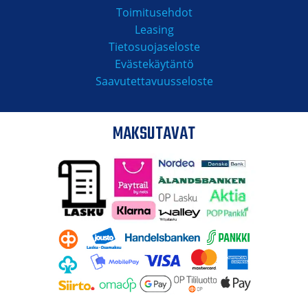
Toimitusehdot
Leasing
Tietosuojaseloste
Evästekäytäntö
Saavutettavuusseloste
MAKSUTAVAT