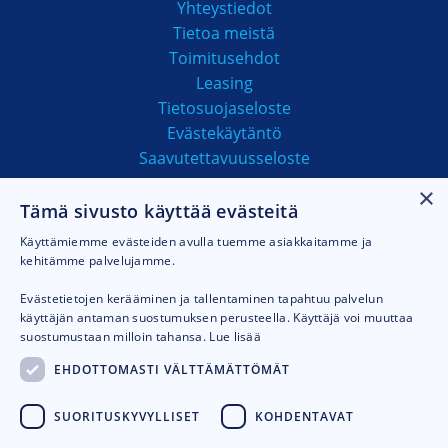
Yhteystiedot
Tietoa meistä
Toimitusehdot
Leasing
Tietosuojaseloste
Evästekäytäntö
Saavutettavuusseloste
×
Tämä sivusto käyttää evästeitä
MAKSUTAVAT
Käyttämiemme evästeiden avulla tuemme asiakkaitamme ja
kehitämme palvelujamme.
Evästetietojen kerääminen ja tallentaminen tapahtuu palvelun
käyttäjän antaman suostumuksen perusteella. Käyttäjä voi muuttaa
suostumustaan milloin tahansa.
Lue lisää
EHDOTTOMASTI VÄLTTÄMÄTTÖMÄT
SUORITUSKYVYLLISET
KOHDENTAVAT