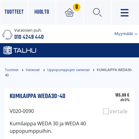
0
TUOTTEET
HUOLTO
Varaosien puh.
×
Myymälät
010 4249 440
Tuotteet
Varaosat
Uppopumppujen varaosat
KUMILAIPPA WEDA30-
40
KUMILAIPPA WEDA30-40
105,00
€
alv 0%
V020-0090
Vertaile
Kumilaippa WEDA 30 ja WEDA 40
uppopumppuihin.