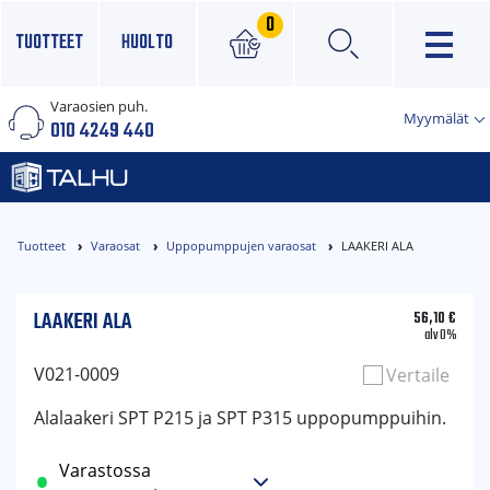
0
TUOTTEET
HUOLTO
Varaosien puh.
×
Myymälät
010 4249 440
Tuotteet
Varaosat
Uppopumppujen varaosat
LAAKERI ALA
LAAKERI ALA
56,10
€
alv 0%
V021-0009
Vertaile
Alalaakeri SPT P215 ja SPT P315 uppopumppuihin.
Varastossa