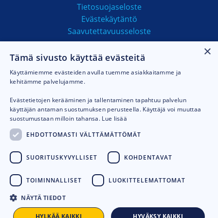
Tietosuojaseloste
Evästekäytäntö
Saavutettavuusseloste
×
Tämä sivusto käyttää evästeitä
MAKSUTAVAT
Käyttämiemme evästeiden avulla tuemme asiakkaitamme ja
kehitämme palvelujamme.
Evästetietojen kerääminen ja tallentaminen tapahtuu palvelun
käyttäjän antaman suostumuksen perusteella. Käyttäjä voi muuttaa
suostumustaan milloin tahansa.
Lue lisää
EHDOTTOMASTI VÄLTTÄMÄTTÖMÄT
SUORITUSKYVYLLISET
KOHDENTAVAT
TOIMINNALLISET
LUOKITTELEMATTOMAT
NÄYTÄ TIEDOT
© 2026
Talhu oy.
Toteutus:
Avoin.Systems
HYLKÄÄ KAIKKI
HYVÄKSY KAIKKI