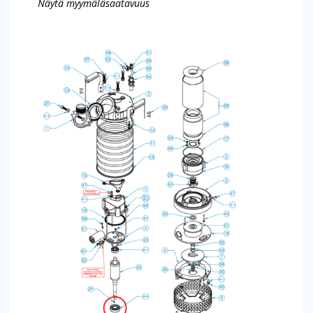
Näytä myymäläsaatavuus