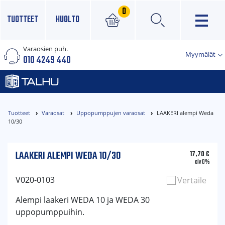
0
TUOTTEET
HUOLTO
Varaosien puh.
×
Myymälät
010 4249 440
Tuotteet
Varaosat
Uppopumppujen varaosat
LAAKERI alempi Weda
10/30
LAAKERI ALEMPI WEDA 10/30
17,70
€
alv 0%
V020-0103
Vertaile
Alempi laakeri WEDA 10 ja WEDA 30
uppopumppuihin.