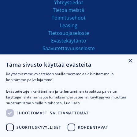
Yhteystiedot
Tietoa meistä
Toimitusehdot
Leasing
Tietosuojaseloste
Evästekäytäntö
Saavutettavuusseloste
×
Tämä sivusto käyttää evästeitä
MAKSUTAVAT
Käyttämiemme evästeiden avulla tuemme asiakkaitamme ja
kehitämme palvelujamme.
Evästetietojen kerääminen ja tallentaminen tapahtuu palvelun
käyttäjän antaman suostumuksen perusteella. Käyttäjä voi muuttaa
suostumustaan milloin tahansa.
Lue lisää
EHDOTTOMASTI VÄLTTÄMÄTTÖMÄT
SUORITUSKYVYLLISET
KOHDENTAVAT