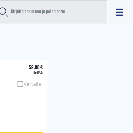
58,00
€
alv 0%
Vertaile