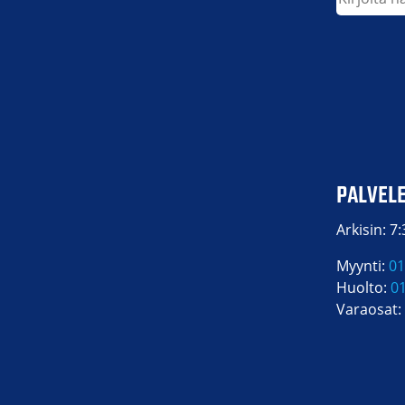
PALVEL
Arkisin: 7
Myynti:
01
Huolto:
0
Varaosat: