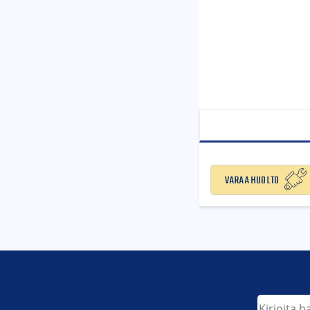
Varaa huolto
Etsi