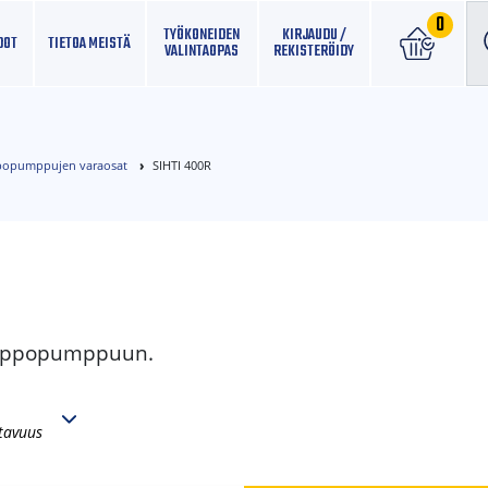
0
TYÖKONEIDEN
KIRJAUDU /
DOT
TIETOA MEISTÄ
VALINTAOPAS
REKISTERÖIDY
opumppujen varaosat
SIHTI 400R
 uppopumppuun.
tavuus