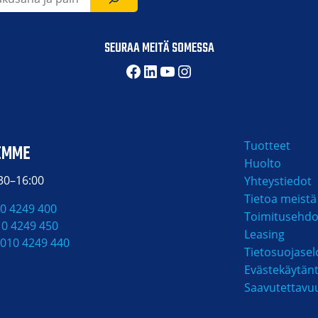
SEURAA MEITÄ SOMESSA
Facebook
LinkedIn
YouTube
Instagram
Tuotteet
EMME
Huolto
:30–16:00
Yhteystiedot
Tietoa meistä
0 4249 400
Toimitusehdo
10 4249 450
Leasing
010 4249 440
Tietosuojasel
Evästekäytän
Saavutettavu