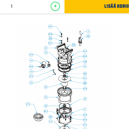
LISÄÄ KORII
+