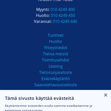
Myynti:
010 4249 400
Huolto:
010 4249 450
Varaosat:
010 4249 440
Tuotteet
Huolto
Yhteystiedot
Tietoa meistä
Toimitusehdot
Leasing
Tietosuojaseloste
Evästekäytäntö
Saavutettavuusseloste
×
Tämä sivusto käyttää evästeitä
MAKSUTAVAT
Käyttämiemme evästeiden avulla tuemme asiakkaitamme ja
kehitämme palvelujamme.