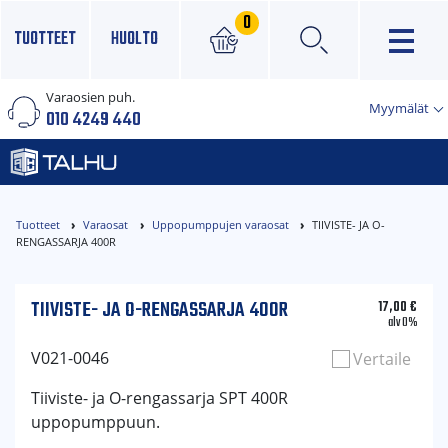
0
TUOTTEET
HUOLTO
Varaosien puh.
×
Myymälät
010 4249 440
Tuotteet
Varaosat
Uppopumppujen varaosat
TIIVISTE- JA O-
RENGASSARJA 400R
TIIVISTE- JA O-RENGASSARJA 400R
17,00
€
alv 0%
V021-0046
Vertaile
Tiiviste- ja O-rengassarja SPT 400R
uppopumppuun.