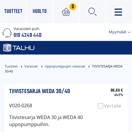
0
TUOTTEET
HUOLTO
Varaosien puh.
×
Myymälät
010 4249 440
Tuotteet
Varaosat
Uppopumppujen varaosat
TIIVISTESARJA WEDA
30/40
TIIVISTESARJA WEDA 30/40
96,60
€
alv 0%
V020-0268
Vertaile
Tiivistesarja WEDA 30 ja WEDA 40
uppopumppuihin.