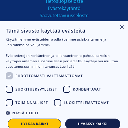
Tietosuojaseloste
Evästekäytäntö
Saavutettavuusseloste
×
Tämä sivusto käyttää evästeitä
MAKSUTAVAT
Käyttämiemme evästeiden avulla tuemme asiakkaitamme ja
kehitämme palvelujamme.
Evästetietojen kerääminen ja tallentaminen tapahtuu palvelun
käyttäjän antaman suostumuksen perusteella. Käyttäjä voi muuttaa
suostumustaan milloin tahansa.
Lue lisää
EHDOTTOMASTI VÄLTTÄMÄTTÖMÄT
SUORITUSKYVYLLISET
KOHDENTAVAT
TOIMINNALLISET
LUOKITTELEMATTOMAT
NÄYTÄ TIEDOT
© 2026
Talhu oy.
Toteutus:
Avoin.Systems
HYLKÄÄ KAIKKI
HYVÄKSY KAIKKI