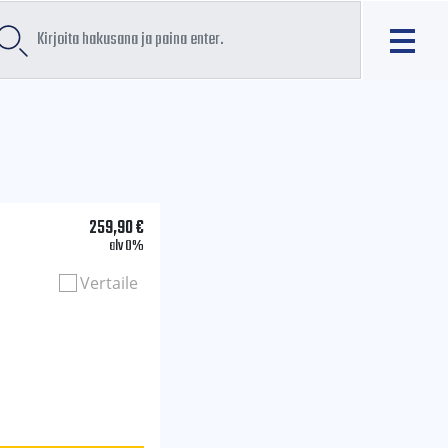
259,90
€
alv 0%
Vertaile