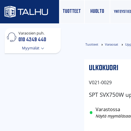
TUOTTEET
HUOLTO
YHTEYS­TIE
Varaosien puh.
010 4249 440
Tuotteet
Varaosat
Upp
Myymälät
ULKOKUORI
V021-0029
SPT SVX750W u
Varastossa
Näytä myymäläsaa