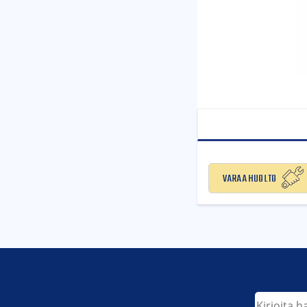
Varaa huolto
Etsi