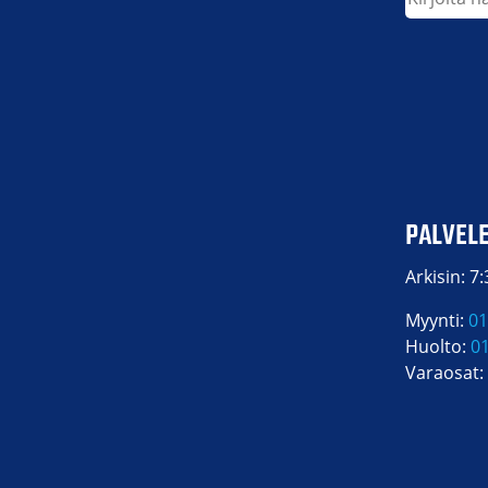
PALVEL
Arkisin: 7
Myynti:
01
Huolto:
0
Varaosat: