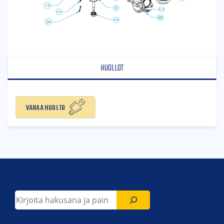
HUOLLOT
Varaa huolto
Etsi