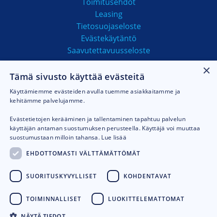
Toimitusehdot
Leasing
Tietosuojaseloste
Evästekäytäntö
Saavutettavuusseloste
×
Tämä sivusto käyttää evästeitä
MAKSUTAVAT
Käyttämiemme evästeiden avulla tuemme asiakkaitamme ja
kehitämme palvelujamme.
Evästetietojen kerääminen ja tallentaminen tapahtuu palvelun
käyttäjän antaman suostumuksen perusteella. Käyttäjä voi muuttaa
suostumustaan milloin tahansa.
Lue lisää
EHDOTTOMASTI VÄLTTÄMÄTTÖMÄT
SUORITUSKYVYLLISET
KOHDENTAVAT
TOIMINNALLISET
LUOKITTELEMATTOMAT
NÄYTÄ TIEDOT