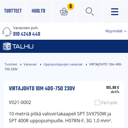
0
TUOTTEET
HUOLTO
Varaosien puh.
×
Myymälät
010 4249 440
Tuotteet
Varaosat
Uppopumppujen varaosat
VIRTAJOHTO 10m 400-
750 230V
VIRTAJOHTO 10M 400-750 230V
105,90
€
alv 0%
V021-0002
Vertaile
10 metriä pitkä valovirtakaapeli SPT SVX750W ja
SPT 400R uppopumpuille. H07RN-F, 3G 1,0 mm².