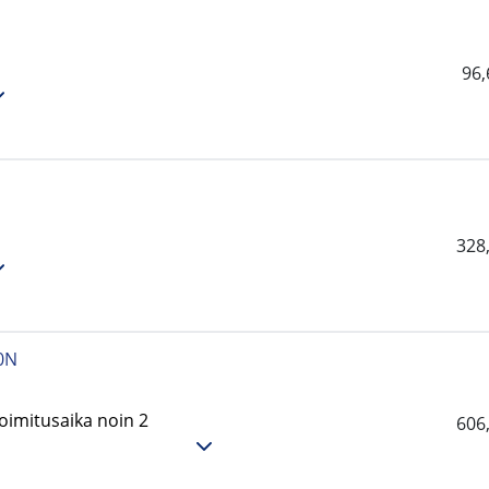
96
328
0N
oimitusaika noin 2
606