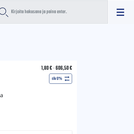
1,80
€
-
606,50
€
alv 0%
sa