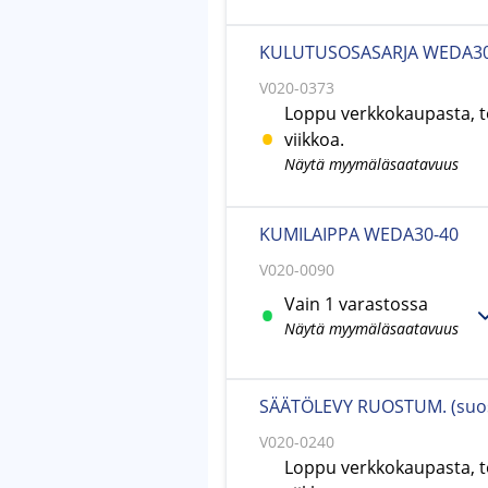
KULUTUSOSASARJA WEDA3
V020-0373
Loppu verkkokaupasta, t
viikkoa.
Näytä myymäläsaatavuus
KUMILAIPPA WEDA30-40
V020-0090
Vain 1 varastossa
Näytä myymäläsaatavuus
SÄÄTÖLEVY RUOSTUM. (suosi
V020-0240
Loppu verkkokaupasta, t