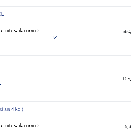
0L
oimitusaika noin 2
560
105
tus 4 kpl)
oimitusaika noin 2
5,