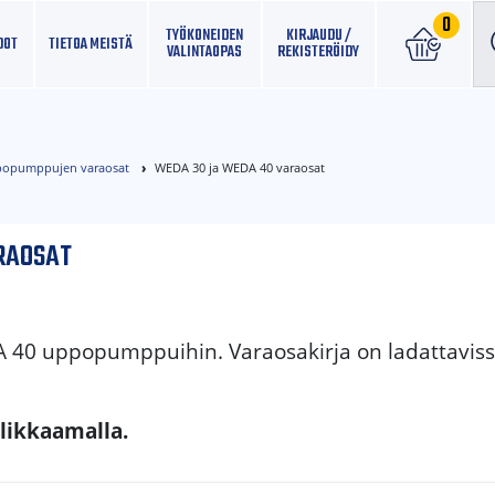
0
TYÖKONEIDEN
KIRJAUDU /
DOT
TIETOA MEISTÄ
VALINTAOPAS
REKISTERÖIDY
opumppujen varaosat
WEDA 30 ja WEDA 40 varaosat
RAOSAT
 40 uppopumppuihin. Varaosakirja on ladattavis
klikkaamalla.