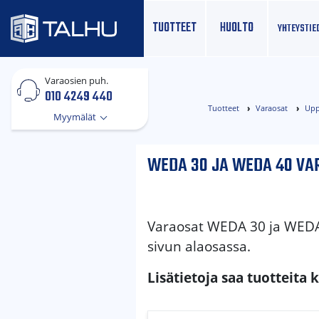
TUOTTEET
HUOLTO
YHTEYS­TIE
Varaosien puh.
010 4249 440
Tuotteet
Varaosat
Upp
Myymälät
WEDA 30 JA WEDA 40 VA
Varaosat WEDA 30 ja WEDA
sivun alaosassa.
Lisätietoja saa tuotteita 