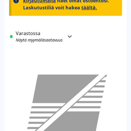
kirjautumalla
näet omat ostoehtosi.
Laskutustiliä voit hakea
täältä.
Varastossa
Näytä myymäläsaatavuus