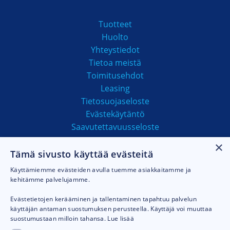
Tuotteet
Huolto
Yhteystiedot
Tietoa meistä
Toimitusehdot
Leasing
Tietosuojaseloste
Evästekäytäntö
Saavutettavuusseloste
×
Tämä sivusto käyttää evästeitä
MAKSUTAVAT
Käyttämiemme evästeiden avulla tuemme asiakkaitamme ja
kehitämme palvelujamme.
Evästetietojen kerääminen ja tallentaminen tapahtuu palvelun
käyttäjän antaman suostumuksen perusteella. Käyttäjä voi muuttaa
suostumustaan milloin tahansa.
Lue lisää