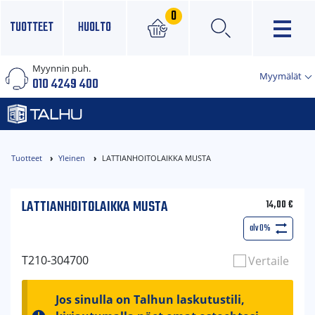
0
TUOTTEET
HUOLTO
Myynnin puh.
×
Myymälät
010 4249 400
Tuotteet
Yleinen
LATTIANHOITOLAIKKA MUSTA
LATTIANHOITOLAIKKA MUSTA
14,00
€
alv 0%
T210-304700
Vertaile
Jos sinulla on Talhun laskutustili,