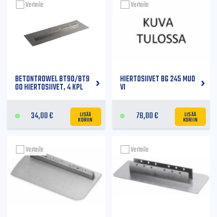
Vertaile
Vertaile
BETONTROWEL BT90/BT9
HIERTOSIIVET BG 245 MUO
00 HIERTOSIIVET, 4 KPL
VI
LISÄÄ
LISÄÄ
34,00
€
78,00
€
KORIIN
KORIIN
Vertaile
Vertaile