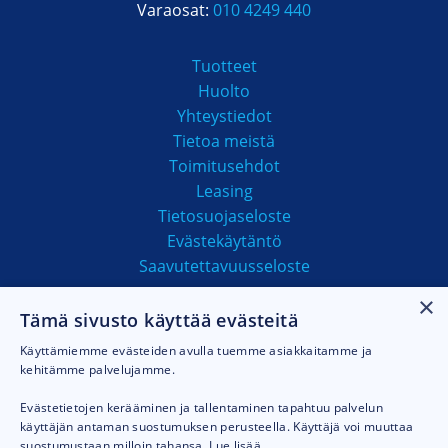
Varaosat:
010 4249 440
Tuotteet
Huolto
Yhteystiedot
Tietoa meistä
Toimitusehdot
Leasing
Tietosuojaseloste
Evästekäytäntö
Saavutettavuusseloste
×
Tämä sivusto käyttää evästeitä
MAKSUTAVAT
Käyttämiemme evästeiden avulla tuemme asiakkaitamme ja
kehitämme palvelujamme.
Evästetietojen kerääminen ja tallentaminen tapahtuu palvelun
käyttäjän antaman suostumuksen perusteella. Käyttäjä voi muuttaa
suostumustaan milloin tahansa.
Lue lisää