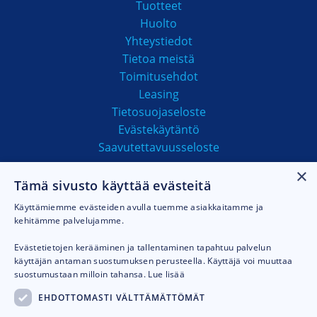
Tuotteet
Huolto
Yhteystiedot
Tietoa meistä
Toimitusehdot
Leasing
Tietosuojaseloste
Evästekäytäntö
Saavutettavuusseloste
×
Tämä sivusto käyttää evästeitä
MAKSUTAVAT
Käyttämiemme evästeiden avulla tuemme asiakkaitamme ja
kehitämme palvelujamme.
Evästetietojen kerääminen ja tallentaminen tapahtuu palvelun
käyttäjän antaman suostumuksen perusteella. Käyttäjä voi muuttaa
suostumustaan milloin tahansa.
Lue lisää
EHDOTTOMASTI VÄLTTÄMÄTTÖMÄT