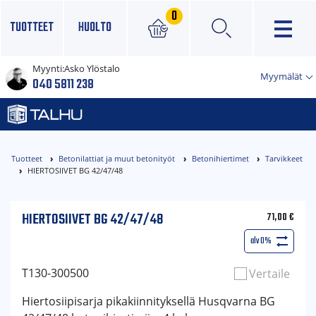
0
TUOTTEET
HUOLTO
Myynti:
Asko Ylöstalo
×
Myymälät
040 5811 238
Tuotteet
Betonilattiat ja muut betonityöt
Betonihiertimet
Tarvikkeet
HIERTOSIIVET BG 42/47/48
HIERTOSIIVET BG 42/47/48
71,00
€
alv 0%
T130-300500
Vertaile
Hiertosiipisarja pikakiinnityksellä Husqvarna BG