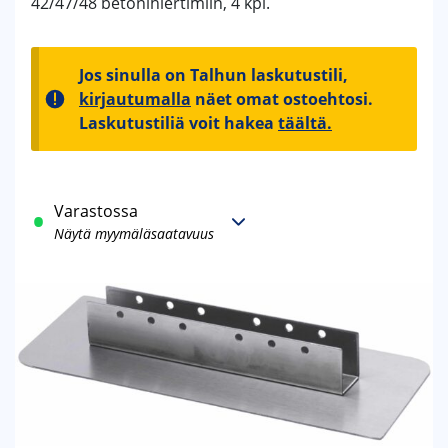
42/47/48 betonihiertimiin, 4 kpl.
Jos sinulla on Talhun laskutustili,
kirjautumalla
näet omat ostoehtosi.
Laskutustiliä voit hakea
täältä.
Varastossa
Näytä myymäläsaatavuus