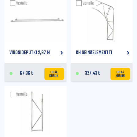
Vertaile
Vertaile
VINOSIDEPUTKI 2,97 M
KH SEINÄELEMENTTI
LISÄÄ
LISÄÄ
67,36
€
327,43
€
KORIIN
KORIIN
Vertaile