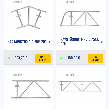
Vertaile
Vertaile
RÄYSTÄSRISTIKKO 0,75X1,
HARJARISTIKKO 0,75M 20º
99M
LISÄÄ
LISÄÄ
163,76
€
188,85
€
KORIIN
KORIIN
Vertaile
Vertaile