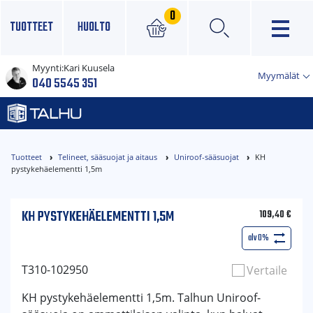
0
TUOTTEET
HUOLTO
Myynti:
Kari Kuusela
×
Myymälät
040 5545 351
Tuotteet
Telineet, sääsuojat ja aitaus
Uniroof-sääsuojat
KH
pystykehäelementti 1,5m
KH PYSTYKEHÄELEMENTTI 1,5M
109,40
€
alv 0%
T310-102950
Vertaile
KH pystykehäelementti 1,5m. Talhun Uniroof-