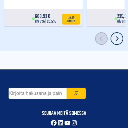
680,93
€
235,9
LISÄÄ
KORIIN
alv 0% | 25,5%
alv 0% 
Etsi
SEURAA MEITÄ SOMESSA
Facebook
LinkedIn
YouTube
Instagram