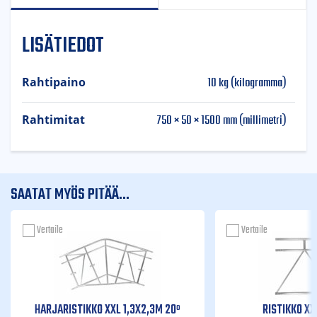
LISÄTIEDOT
10 kg (kilogramma)
Rahtipaino
750 × 50 × 1500 mm (millimetri)
Rahtimitat
SAATAT MYÖS PITÄÄ...
Vertaile
Vertaile
HARJARISTIKKO XXL 1,3X2,3M 20º
RISTIKKO XX