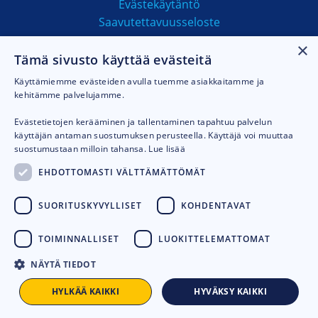
Evästekäytäntö
Saavutettavuusseloste
×
Tämä sivusto käyttää evästeitä
MAKSUTAVAT
Käyttämiemme evästeiden avulla tuemme asiakkaitamme ja
kehitämme palvelujamme.
Evästetietojen kerääminen ja tallentaminen tapahtuu palvelun
käyttäjän antaman suostumuksen perusteella. Käyttäjä voi muuttaa
suostumustaan milloin tahansa.
Lue lisää
EHDOTTOMASTI VÄLTTÄMÄTTÖMÄT
SUORITUSKYVYLLISET
KOHDENTAVAT
TOIMINNALLISET
LUOKITTELEMATTOMAT
NÄYTÄ TIEDOT
© 2026
Talhu oy.
Toteutus:
Avoin.Systems
HYLKÄÄ KAIKKI
HYVÄKSY KAIKKI
LISÄÄ KORIIN
-
+
KH