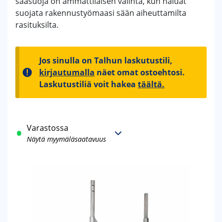
sääsuoja on ammattilaisen valinta, kun haluat
suojata rakennustyömaasi sään aiheuttamilta
rasituksilta.
Jos sinulla on Talhun laskutustili,
kirjautumalla
näet omat ostoehtosi.
Laskutustiliä voit hakea
täältä.
Varastossa
Näytä myymäläsaatavuus