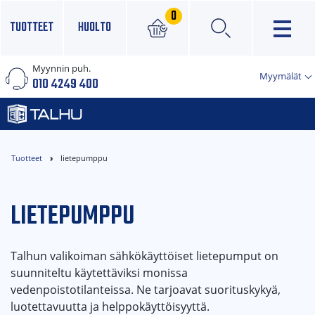
0
TUOTTEET
HUOLTO
Myynnin puh.
×
Myymälät
010 4249 400
Tuotteet
lietepumppu
LIETEPUMPPU
Talhun valikoiman sähkökäyttöiset lietepumput on
suunniteltu käytettäviksi monissa
vedenpoistotilanteissa. Ne tarjoavat suorituskykyä,
luotettavuutta ja helppokäyttöisyyttä.