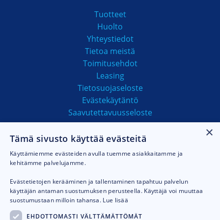
Tuotteet
Huolto
Yhteystiedot
Tietoa meistä
Toimitusehdot
Leasing
Tietosuojaseloste
Evästekäytäntö
Saavutettavuusseloste
×
Tämä sivusto käyttää evästeitä
MAKSUTAVAT
Käyttämiemme evästeiden avulla tuemme asiakkaitamme ja
kehitämme palvelujamme.
Evästetietojen kerääminen ja tallentaminen tapahtuu palvelun
käyttäjän antaman suostumuksen perusteella. Käyttäjä voi muuttaa
suostumustaan milloin tahansa.
Lue lisää
EHDOTTOMASTI VÄLTTÄMÄTTÖMÄT