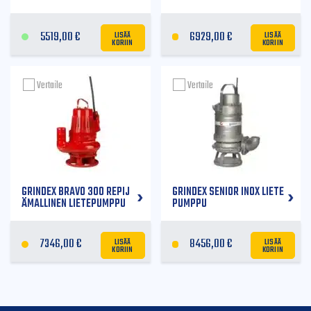
LISÄÄ
LISÄÄ
5519,00
€
6929,00
€
KORIIN
KORIIN
Vertaile
Vertaile
GRINDEX BRAVO 300 REPIJ
GRINDEX SENIOR INOX LIETE
ÄMALLINEN LIETEPUMPPU
PUMPPU
LISÄÄ
LISÄÄ
7346,00
€
8456,00
€
KORIIN
KORIIN