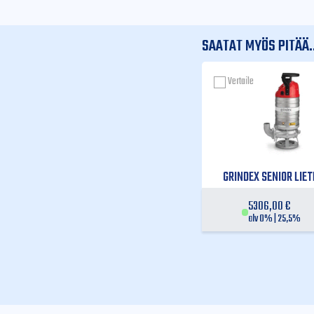
SAATAT MYÖS PITÄÄ..
Vertaile
GRINDEX SENIOR LIE
5306,00
€
alv 0% | 25,5%