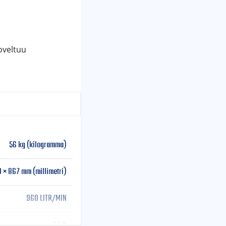
oveltuu
56 kg (kilogramma)
 × 867 mm (millimetri)
960 LITR/MIN
27 M