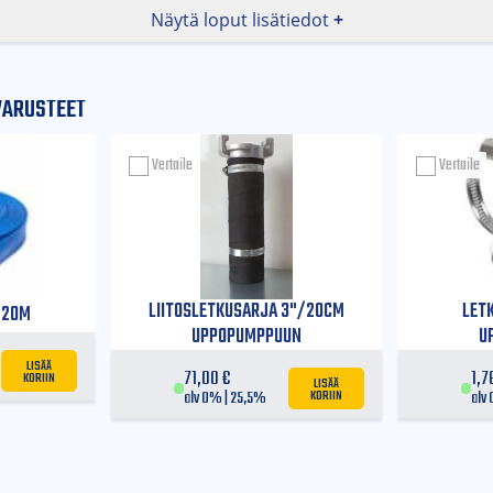
Näytä loput lisätiedot
VARUSTEET
Vertaile
Vertaile
KO
LIITOSLETKUSARJA 3"/20CM
LET
 20M
UPPOPUMPPUUN
U
LISÄÄ
KORIIN
71,00
€
1,
LISÄÄ
KORIIN
alv 0% | 25,5%
alv