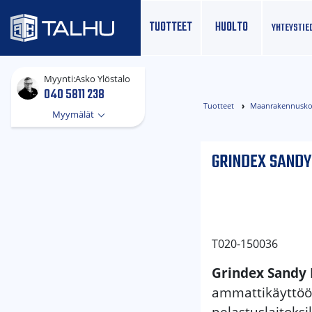
TUOTTEET
HUOLTO
YHTEYS­TIE
Myynti:
Asko Ylöstalo
040 5811 238
Tuotteet
Maanrakennusko
Myymälät
GRINDEX SANDY
T020-150036
Grindex Sandy
ammattikäyttöön
pelastuslaitoksil