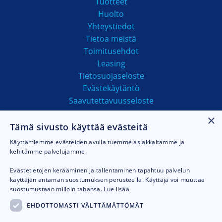
Tuotteet
Huolto
Yhteystiedot
Tietoa meistä
Toimitusehdot
Leasing
Tietosuojaseloste
Evästekäytäntö
Saavutettavuusseloste
×
Tämä sivusto käyttää evästeitä
MAKSUTAVAT
Käyttämiemme evästeiden avulla tuemme asiakkaitamme ja
kehitämme palvelujamme.
Evästetietojen kerääminen ja tallentaminen tapahtuu palvelun
käyttäjän antaman suostumuksen perusteella. Käyttäjä voi muuttaa
suostumustaan milloin tahansa.
Lue lisää
EHDOTTOMASTI VÄLTTÄMÄTTÖMÄT