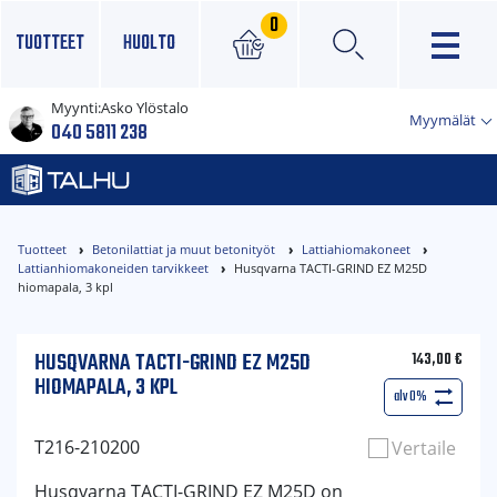
0
TUOTTEET
HUOLTO
Myynti:
Asko Ylöstalo
×
Myymälät
040 5811 238
Tuotteet
Betonilattiat ja muut betonityöt
Lattiahiomakoneet
Lattianhiomakoneiden tarvikkeet
Husqvarna TACTI-GRIND EZ M25D
hiomapala, 3 kpl
HUSQVARNA TACTI-GRIND EZ M25D
143,00
€
HIOMAPALA, 3 KPL
alv 0%
T216-210200
Vertaile
Husqvarna TACTI-GRIND EZ M25D on