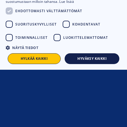
suostumustaan milloin tahansa.
Lue lisää
PALVELEMME
EHDOTTOMASTI VÄLTTÄMÄTTÖMÄT
Arkisin: 7:30–16:00
SUORITUSKYVYLLISET
KOHDENTAVAT
Myynti:
010 4249 400
TOIMINNALLISET
LUOKITTELEMATTOMAT
Huolto:
010 4249 450
Varaosat:
010 4249 440
NÄYTÄ TIEDOT
HYLKÄÄ KAIKKI
HYVÄKSY KAIKKI
Tuotteet
Huolto
Yhteystiedot
Tietoa meistä
Toimitusehdot
Leasing
Tietosuojaseloste
Evästekäytäntö
Saavutettavuusseloste