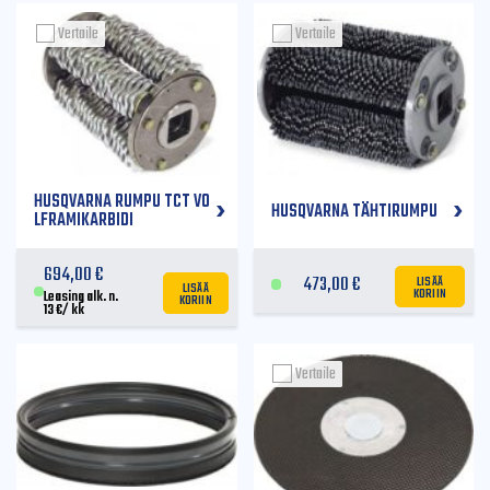
Vertaile
Vertaile
HUSQVARNA RUMPU TCT VO
HUSQVARNA TÄHTIRUMPU
LFRAMIKARBIDI
694,00
€
LISÄÄ
473,00
€
LISÄÄ
KORIIN
KORIIN
Leasing alk. n.
13
€
/ kk
Vertaile