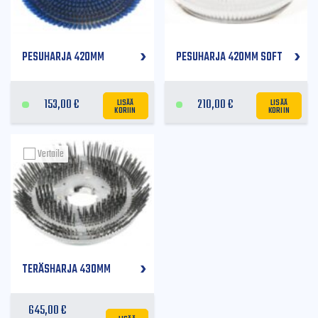
PESUHARJA 420MM
PESUHARJA 420MM SOFT
LISÄÄ
LISÄÄ
153,00
€
210,00
€
KORIIN
KORIIN
Vertaile
TERÄSHARJA 430MM
645,00
€