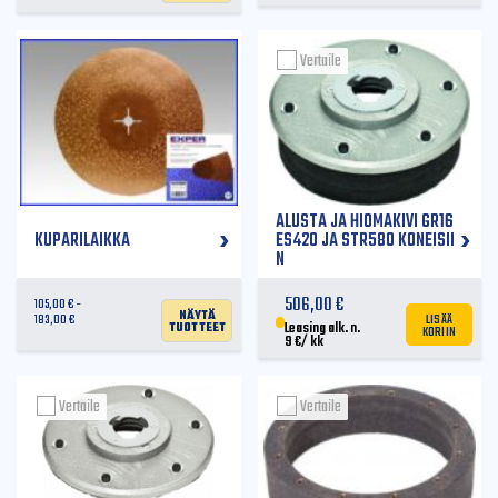
Vertaile
ALUSTA JA HIOMAKIVI GR16
KUPARILAIKKA
ES420 JA STR580 KONEISII
N
506,00
€
105,00
€
Näytä
LISÄÄ
183,00
€
tuotteet
KORIIN
Leasing alk. n.
9
€
/ kk
Vertaile
Vertaile