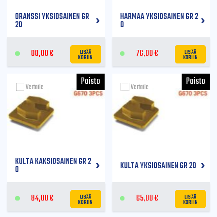
ORANSSI YKSIOSAINEN GR
HARMAA YKSIOSAINEN GR 2
20
0
LISÄÄ
LISÄÄ
88,00
€
76,00
€
KORIIN
KORIIN
Vertaile
Vertaile
KULTA KAKSIOSAINEN GR 2
KULTA YKSIOSAINEN GR 20
0
LISÄÄ
LISÄÄ
84,00
€
65,00
€
KORIIN
KORIIN