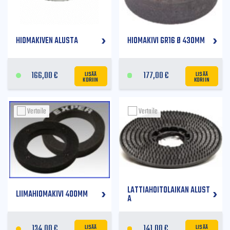
HIOMAKIVEN ALUSTA
HIOMAKIVI GR16 Ø 430MM
LISÄÄ
LISÄÄ
166,00
€
177,00
€
KORIIN
KORIIN
Vertaile
Vertaile
LATTIAHOITOLAIKAN ALUST
LIIMAHIOMAKIVI 400MM
A
LISÄÄ
LISÄÄ
134,00
€
141,00
€