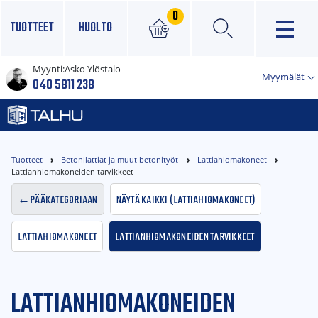
0
TUOTTEET
HUOLTO
Myynti:
Asko Ylöstalo
×
Myymälät
040 5811 238
Tuotteet
Betonilattiat ja muut betonityöt
Lattiahiomakoneet
Lattianhiomakoneiden tarvikkeet
Pääkategoriaan
Näytä kaikki (Lattiahiomakoneet)
Lattiahiomakoneet
Lattianhiomakoneiden tarvikkeet
LATTIANHIOMAKONEIDEN