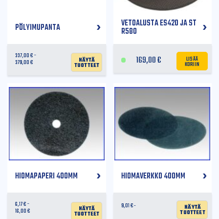
VETOALUSTA ES420 JA ST
PÖLYIMUPANTA
R580
337,00
€
LISÄÄ
Näytä
169,00
€
KORIIN
379,00
€
tuotteet
HIOMAPAPERI 400MM
HIOMAVERKKO 400MM
6,17
€
Näytä
9,01
€
Näytä
tuotteet
16,00
€
tuotteet