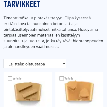
TARVIKKEET
Timanttityökalut pintakäsittelyyn. Olipa kyseessä
erittäin kova tai huokoinen betonilattia ja
pintakäsittelyvaatimukset mitkä tahansa, Husqvarna
tarjoaa useimpien materiaalien käsittelyyn
suunniteltuja tuotteita, jotka täyttävät hiontanopeuden
ja pinnansileyden vaatimukset.
Vertaile
Vertaile