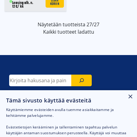
LISÄÄ
KORIIN
Leasing alk. n.
12
€
/ kk
Näytetään tuotteista
27/27
Kaikki tuotteet ladattu
Etsi
×
Tämä sivusto käyttää evästeitä
SEURAA MEITÄ SOMESSA
Facebook
LinkedIn
YouTube
Instagram
Käyttämiemme evästeiden avulla tuemme asiakkaitamme ja
kehitämme palvelujamme.
Evästetietojen kerääminen ja tallentaminen tapahtuu palvelun
käyttäjän antaman suostumuksen perusteella. Käyttäjä voi muuttaa