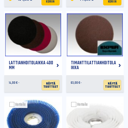
KORIIN
KORIIN
LATTIANHOITOLAIKKA 400
TIMANTTILATTIANHOITOLA
MM
IKKA
Näytä
Näytä
14,00
€
63,00
€
tuotteet
tuotteet
Vertaile
Vertaile