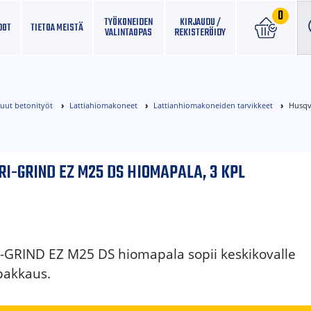
0
TYÖKONEIDEN
KIRJAUDU /
DOT
TIETOA MEISTÄ
VALINTAOPAS
REKISTERÖIDY
muut betonityöt
Lattiahiomakoneet
Lattianhiomakoneiden tarvikkeet
Husqv
I-GRIND EZ M25 DS HIOMAPALA, 3 KPL
-GRIND EZ M25 DS hiomapala sopii keskikovalle
 pakkaus.