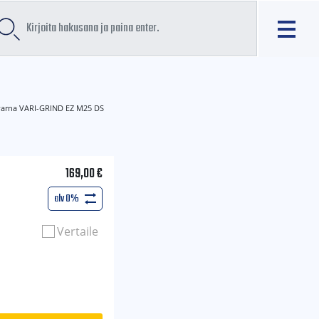
arna VARI-GRIND EZ M25 DS
169,00
€
alv 0%
Vertaile