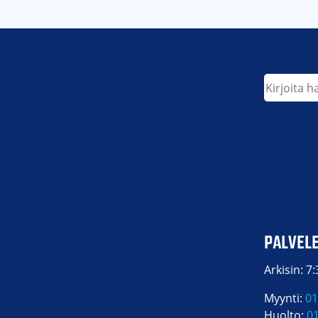
Etsi
PALVEL
Arkisin: 7
Myynti:
01
Huolto:
0