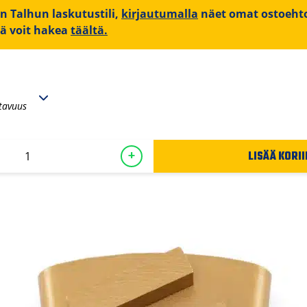
on Talhun laskutustili,
kirjautumalla
näet omat ostoehto
iä voit hakea
täältä.
tavuus
LISÄÄ KORII
+