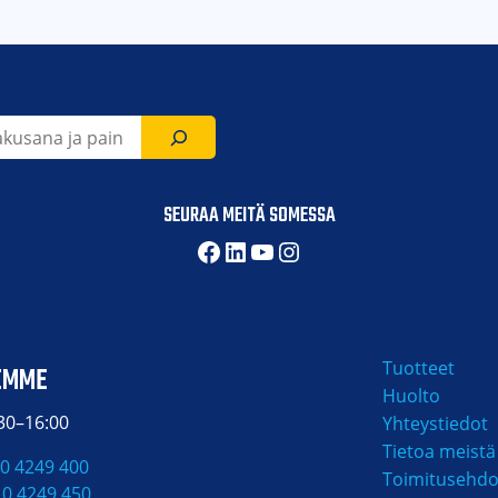
SEURAA MEITÄ SOMESSA
Facebook
LinkedIn
YouTube
Instagram
Tuotteet
EMME
Huolto
:30–16:00
Yhteystiedot
Tietoa meistä
0 4249 400
Toimitusehdo
10 4249 450