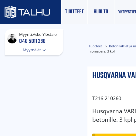
TUOTTEET
HUOLTO
YHTEYS­TIE
Myynti:
Asko Ylöstalo
040 5811 238
Tuotteet
Betonilattiat ja 
Myymälät
hiomapala, 3 kpl
HUSQVARNA VAR
T216-210260
Husqvarna VARI
betonille. 3 kpl