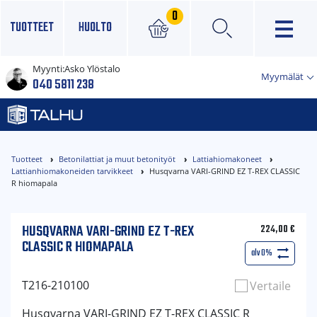
0
TUOTTEET
HUOLTO
Myynti:
Asko Ylöstalo
×
Myymälät
040 5811 238
Tuotteet
Betonilattiat ja muut betonityöt
Lattiahiomakoneet
Lattianhiomakoneiden tarvikkeet
Husqvarna VARI-GRIND EZ T-REX CLASSIC
R hiomapala
HUSQVARNA VARI-GRIND EZ T-REX
224,00
€
CLASSIC R HIOMAPALA
alv 0%
T216-210100
Vertaile
Husqvarna VARI-GRIND EZ T-REX CLASSIC R