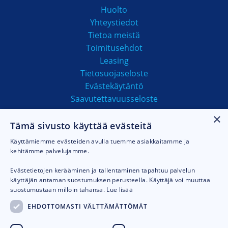
Huolto
Yhteystiedot
Tietoa meistä
Toimitusehdot
Leasing
Tietosuojaseloste
Evästekäytäntö
Saavutettavuusseloste
×
Tämä sivusto käyttää evästeitä
MAKSUTAVAT
Käyttämiemme evästeiden avulla tuemme asiakkaitamme ja
kehitämme palvelujamme.
Evästetietojen kerääminen ja tallentaminen tapahtuu palvelun
käyttäjän antaman suostumuksen perusteella. Käyttäjä voi muuttaa
suostumustaan milloin tahansa.
Lue lisää
EHDOTTOMASTI VÄLTTÄMÄTTÖMÄT