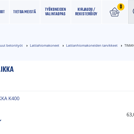
0
TYÖKONEIDEN
KIRJAUDU /
DOT
TIETOA MEISTÄ
VALINTAOPAS
REKISTERÖIDY
muut betonityöt
Lattiahiomakoneet
Lattianhiomakoneiden tarvikkeet
TIMAN
AIKKA
KKA K400
63