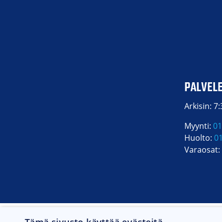
PALVEL
Arkisin: 7
Myynti:
01
Huolto:
0
Varaosat: