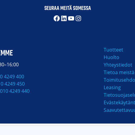
SEURAA MEITÄ SOMESSA
Facebook
LinkedIn
YouTube
Instagram
Tuotteet
EMME
Huolto
:30–16:00
Yhteystiedot
Tietoa meistä
0 4249 400
Toimitusehdo
10 4249 450
Leasing
010 4249 440
Tietosuojasel
Evästekäytän
Saavutettavu
MAKSUTAVAT