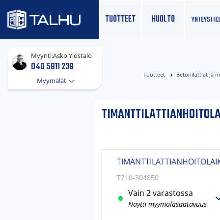
TUOTTEET
HUOLTO
YHTEYS­TIE
Myynti:
Asko Ylöstalo
040 5811 238
Tuotteet
Betonilattiat ja 
Myymälät
TIMANTTILATTIANHOITOL
TIMANTTILATTIANHOITOLAI
T210-304850
Vain 2 varastossa
Näytä myymäläsaatavuus