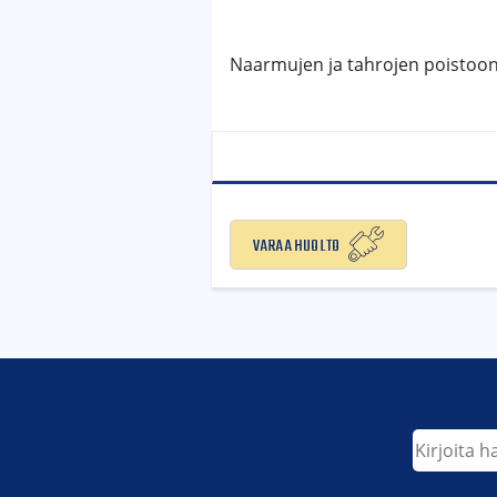
Naarmujen ja tahrojen poistoon,
Varaa huolto
Etsi