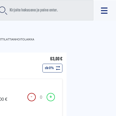
TTILATTIANHOITOLAIKKA
63,00
€
alv 0%
-
+
TIMANTTILATTIANHOITOLAIKKA
,00
€
K400
määrä