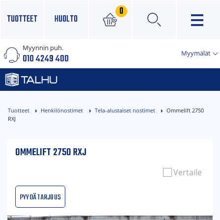
0
TUOTTEET
HUOLTO
Myynnin puh.
×
Myymälät
010 4249 400
Tuotteet
Henkilönostimet
Tela-alustaiset nostimet
Ommelift 2750
RXJ
OMMELIFT 2750 RXJ
Vertaile
Pyydä tarjous