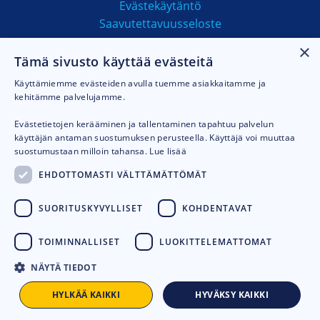
Evästekäytäntö
Saavutettavuusseloste
×
Tämä sivusto käyttää evästeitä
MAKSUTAVAT
Käyttämiemme evästeiden avulla tuemme asiakkaitamme ja
kehitämme palvelujamme.
Evästetietojen kerääminen ja tallentaminen tapahtuu palvelun
käyttäjän antaman suostumuksen perusteella. Käyttäjä voi muuttaa
suostumustaan milloin tahansa.
Lue lisää
EHDOTTOMASTI VÄLTTÄMÄTTÖMÄT
SUORITUSKYVYLLISET
KOHDENTAVAT
TOIMINNALLISET
LUOKITTELEMATTOMAT
NÄYTÄ TIEDOT
© 2026
Talhu oy.
Toteutus:
Avoin.Systems
HYLKÄÄ KAIKKI
HYVÄKSY KAIKKI