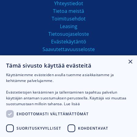
Yhteystiedot
Tietoa meistä
Toimitusehdot
Leasing
Tietosuojaseloste
Evästekäytäntö
Saavutettavuusseloste
×
Tämä sivusto käyttää evästeitä
MAKSUTAVAT
Käyttämiemme evästeiden avulla tuemme asiakkaitamme ja
kehitämme palvelujamme.
Evästetietojen kerääminen ja tallentaminen tapahtuu palvelun
käyttäjän antaman suostumuksen perusteella. Käyttäjä voi muuttaa
suostumustaan milloin tahansa.
Lue lisää
EHDOTTOMASTI VÄLTTÄMÄTTÖMÄT
SUORITUSKYVYLLISET
KOHDENTAVAT