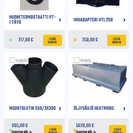
HUONETERMOSTAATTI PT-
IMUADAPTERI HTL 250
1 TÄYD
LISÄÄ
LISÄÄ
217,00
€
259,00
€
KORIIN
KORIIN
Vertaile
Vertaile
MUUNTOLIITIN 550/3X300
ÖLJYSÄILIÖ HEATMOBIL
605,00
€
5628,00
€
LISÄÄ
LISÄÄ
KORIIN
KORIIN
Leasing alk. n.
Leasing alk. n.