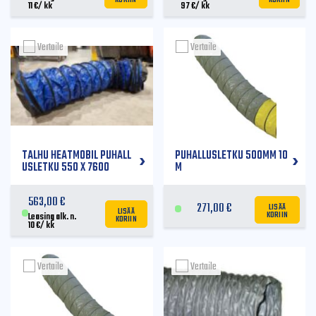
11
€
/ kk
97
€
/ kk
Vertaile
Vertaile
TALHU HEATMOBIL PUHALL
PUHALLUSLETKU 500MM 10
USLETKU 550 X 7600
M
563,00
€
LISÄÄ
271,00
€
LISÄÄ
KORIIN
KORIIN
Leasing alk. n.
10
€
/ kk
Vertaile
Vertaile