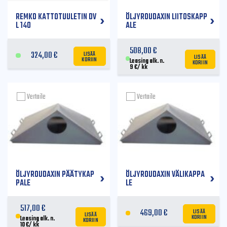
REMKO KATTOTUULETIN DV
ÖLJYROUDAXIN LIITOSKAPP
L 140
ALE
508,00
€
LISÄÄ
324,00
€
LISÄÄ
KORIIN
KORIIN
Leasing alk. n.
9
€
/ kk
Vertaile
Vertaile
ÖLJYROUDAXIN PÄÄTYKAP
ÖLJYROUDAXIN VÄLIKAPPA
PALE
LE
517,00
€
LISÄÄ
469,00
€
LISÄÄ
KORIIN
KORIIN
Leasing alk. n.
10
€
/ kk