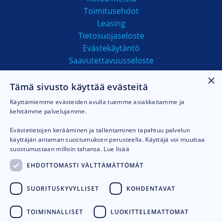
Toimitusehdot
Leasing
Tietosuojaseloste
Evästekäytäntö
Saavutettavuusseloste
×
Tämä sivusto käyttää evästeitä
MAKSUTAVAT
Käyttämiemme evästeiden avulla tuemme asiakkaitamme ja
kehitämme palvelujamme.
Evästetietojen kerääminen ja tallentaminen tapahtuu palvelun
käyttäjän antaman suostumuksen perusteella. Käyttäjä voi muuttaa
suostumustaan milloin tahansa.
Lue lisää
EHDOTTOMASTI VÄLTTÄMÄTTÖMÄT
SUORITUSKYVYLLISET
KOHDENTAVAT
TOIMINNALLISET
LUOKITTELEMATTOMAT