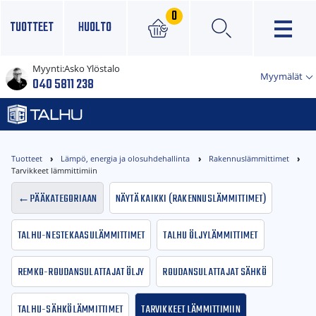
0
TUOTTEET
HUOLTO
Myynti:
Asko Ylöstalo
×
Myymälät
040 5811 238
Tuotteet
Lämpö, energia ja olosuhdehallinta
Rakennuslämmittimet
Tarvikkeet lämmittimiin
Pääkategoriaan
Näytä kaikki (Rakennuslämmittimet)
Talhu-Nestekaasulämmittimet
Talhu Öljylämmittimet
Remko-Roudansulattajat öljy
Roudansulattajat sähkö
Talhu-Sähkölämmittimet
Tarvikkeet lämmittimiin