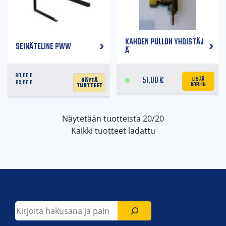
KAHDEN PULLON YHDISTÄJ
SEINÄTELINE PWW
Ä
60,00
€
LISÄÄ
Näytä
51,00
€
KORIIN
83,00
€
tuotteet
Näytetään tuotteista
20/20
Kaikki tuotteet ladattu
Etsi