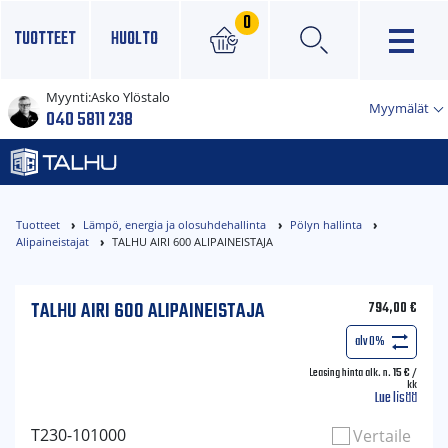
0
TUOTTEET
HUOLTO
Myynti:
Asko Ylöstalo
×
Myymälät
040 5811 238
Tuotteet
Lämpö, energia ja olosuhdehallinta
Pölyn hallinta
Alipaineistajat
TALHU AIRI 600 ALIPAINEISTAJA
TALHU AIRI 600 ALIPAINEISTAJA
794,00
€
alv 0%
Leasing hinta alk. n.
15
€
/
kk
Lue lisää
T230-101000
Vertaile