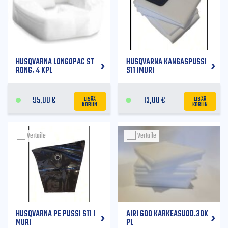
HUSQVARNA LONGOPAC ST
HUSQVARNA KANGASPUSSI
RONG, 4 KPL
S11 IMURI
LISÄÄ
LISÄÄ
95,00
€
13,00
€
KORIIN
KORIIN
Vertaile
Vertaile
HUSQVARNA PE PUSSI S11 I
AIRI 600 KARKEASUOD.30K
MURI
PL