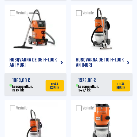
Vertaile
Vertaile
HUSQVARNA DE 35 H-LUOK
HUSQVARNA DE 110 H-LUOK
AN IMURI
AN IMURI
1063,00
€
1923,00
€
LISÄÄ
LISÄÄ
KORIIN
KORIIN
Leasing alk. n.
Leasing alk. n.
19
€
/ kk
34
€
/ kk
Vertaile
Vertaile