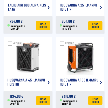
TALHU AIRI 600 ALIPAINEIS
HUSQVARNA A 25 ILMANPU
TAJA
HDISTIN
794,00
€
854,00
€
LISÄÄ
LISÄÄ
KORIIN
KORIIN
Leasing alk. n.
Leasing alk. n.
15
€
/ kk
16
€
/ kk
Vertaile
Vertaile
HUSQVARNA A 45 ILMANPU
HUSQVARNA A 100 ILMANPU
HDISTIN
HDISTIN
1194,00
€
2216,00
€
LISÄÄ
LISÄÄ
KORIIN
KORIIN
Leasing alk. n.
Leasing alk. n.
22
€
/ kk
40
€
/ kk