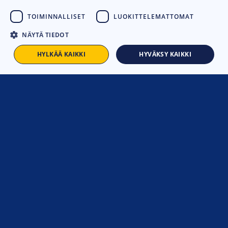
TOIMINNALLISET
LUOKITTELEMATTOMAT
LISÄÄ
LISÄÄ
273,00
€
58,00
€
KORIIN
KORIIN
NÄYTÄ TIEDOT
HYLKÄÄ KAIKKI
HYVÄKSY KAIKKI
Vertaile
Vertaile
HUSQVARNA DE 120 ESISUO
HUSQVARNA DE 130 ESISUO
DATIN
DATIN
LISÄÄ
LISÄÄ
69,00
€
177,00
€
KORIIN
KORIIN
Vertaile
Vertaile