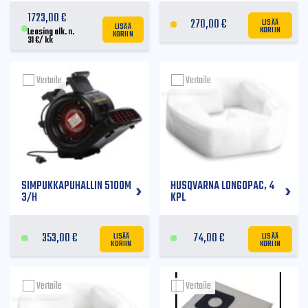
1723,00
€
LISÄÄ
270,00
€
LISÄÄ
KORIIN
KORIIN
Leasing alk. n.
31
€
/ kk
Vertaile
Vertaile
SIMPUKKAPUHALLIN 5100M
HUSQVARNA LONGOPAC, 4
3/H
KPL
LISÄÄ
LISÄÄ
353,00
€
74,00
€
KORIIN
KORIIN
Vertaile
Vertaile