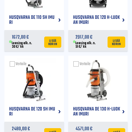
HUSQVARNA DE 110 SH IMU
HUSQVARNA DE 120 H-LUOK
RI
AN IMURI
1672,00
€
2917,00
€
LISÄÄ
LISÄÄ
KORIIN
KORIIN
Leasing alk. n.
Leasing alk. n.
30
€
/ kk
51
€
/ kk
Vertaile
Vertaile
HUSQVARNA DE 120 SH IMU
HUSQVARNA DE 130 H-LUOK
RI
AN IMURI
2480,00
€
4571,00
€