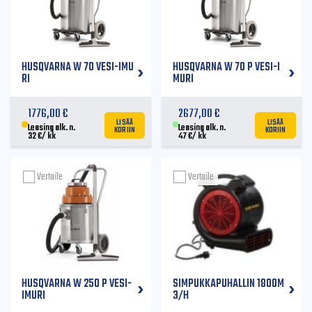
HUSQVARNA W 70 VESI-IMU
HUSQVARNA W 70 P VESI-I
RI
MURI
1776,00
€
2677,00
€
LISÄÄ
LISÄÄ
KORIIN
KORIIN
Leasing alk. n.
Leasing alk. n.
32
€
/ kk
47
€
/ kk
Vertaile
Vertaile
HUSQVARNA W 250 P VESI-
SIMPUKKAPUHALLIN 1800M
IMURI
3/H