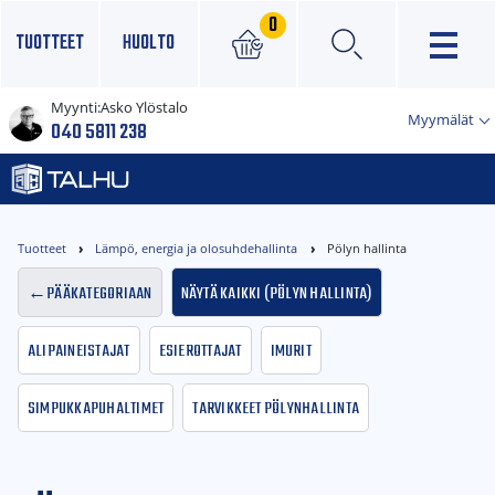
0
TUOTTEET
HUOLTO
Myynti:
Asko Ylöstalo
×
Myymälät
040 5811 238
Tuotteet
Lämpö, energia ja olosuhdehallinta
Pölyn hallinta
Pääkategoriaan
Näytä kaikki (Pölyn hallinta)
Alipaineistajat
Esierottajat
Imurit
Simpukkapuhaltimet
Tarvikkeet pölynhallinta