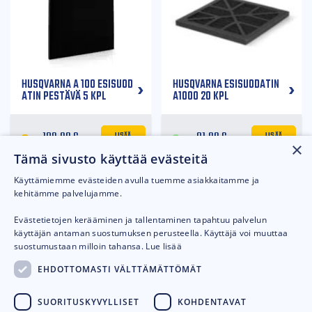
HUSQVARNA A 100 ESISUOD
HUSQVARNA ESISUODATIN
ATIN PESTÄVÄ 5 KPL
A1000 20 KPL
LISÄÄ
LISÄÄ
198,00
€
91,00
€
KORIIN
KORIIN
×
Tämä sivusto käyttää evästeitä
Käyttämiemme evästeiden avulla tuemme asiakkaitamme ja
Vertaile
Vertaile
kehitämme palvelujamme.
Evästetietojen kerääminen ja tallentaminen tapahtuu palvelun
käyttäjän antaman suostumuksen perusteella. Käyttäjä voi muuttaa
suostumustaan milloin tahansa.
Lue lisää
EHDOTTOMASTI VÄLTTÄMÄTTÖMÄT
HUSQVARNA ESISUODATIN
HUSQVARNA DE 110 ESISUO
SUORITUSKYVYLLISET
KOHDENTAVAT
A2000 20 KPL
DATIN