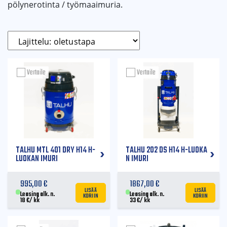
pölynerotinta / työmaaimuria.
Vertaile
Vertaile
TALHU MTL 401 DRY H14 H-
TALHU 202 DS H14 H-LUOKA
LUOKAN IMURI
N IMURI
995,00
€
1867,00
€
LISÄÄ
LISÄÄ
KORIIN
KORIIN
Leasing alk. n.
Leasing alk. n.
18
€
/ kk
33
€
/ kk