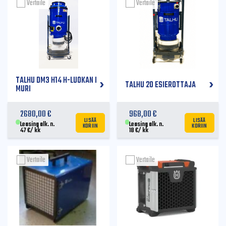
Vertaile
Vertaile
TALHU DM3 H14 H-LUOKAN I
TALHU 20 ESIEROTTAJA
MURI
2680,00
€
968,00
€
LISÄÄ
LISÄÄ
KORIIN
KORIIN
Leasing alk. n.
Leasing alk. n.
47
€
/ kk
18
€
/ kk
Vertaile
Vertaile