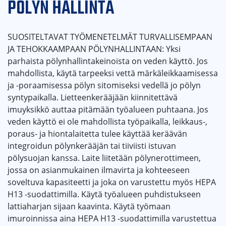
PÖLYN HALLINTA
SUOSITELTAVAT TYÖMENETELMÄT TURVALLISEMPAAN
JA TEHOKKAAMPAAN PÖLYNHALLINTAAN: Yksi
parhaista pölynhallintakeinoista on veden käyttö. Jos
mahdollista, käytä tarpeeksi vettä märkäleikkaamisessa
ja -poraamisessa pölyn sitomiseksi vedellä jo pölyn
syntypaikalla. Lietteenkerääjään kiinnitettävä
imuyksikkö auttaa pitämään työalueen puhtaana. Jos
veden käyttö ei ole mahdollista työpaikalla, leikkaus-,
poraus- ja hiontalaitetta tulee käyttää keräävän
integroidun pölynkerääjän tai tiiviisti istuvan
pölysuojan kanssa. Laite liitetään pölynerottimeen,
jossa on asianmukainen ilmavirta ja kohteeseen
soveltuva kapasiteetti ja joka on varustettu myös HEPA
H13 -suodattimilla. Käytä työalueen puhdistukseen
lattiaharjan sijaan kaavinta. Käytä työmaan
imuroinnissa aina HEPA H13 -suodattimilla varustettua