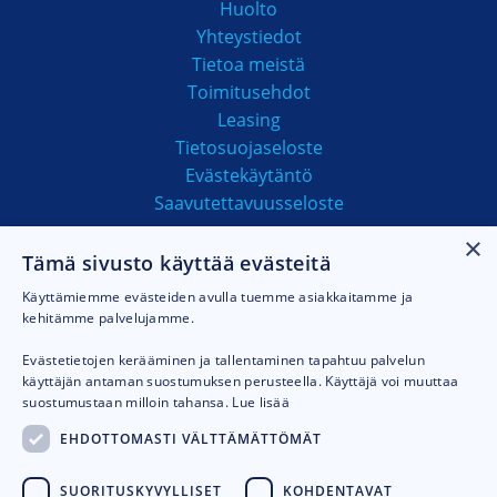
Huolto
Yhteystiedot
Tietoa meistä
Toimitusehdot
Leasing
Tietosuojaseloste
Evästekäytäntö
Saavutettavuusseloste
×
Tämä sivusto käyttää evästeitä
MAKSUTAVAT
Käyttämiemme evästeiden avulla tuemme asiakkaitamme ja
kehitämme palvelujamme.
Evästetietojen kerääminen ja tallentaminen tapahtuu palvelun
käyttäjän antaman suostumuksen perusteella. Käyttäjä voi muuttaa
suostumustaan milloin tahansa.
Lue lisää
EHDOTTOMASTI VÄLTTÄMÄTTÖMÄT
SUORITUSKYVYLLISET
KOHDENTAVAT