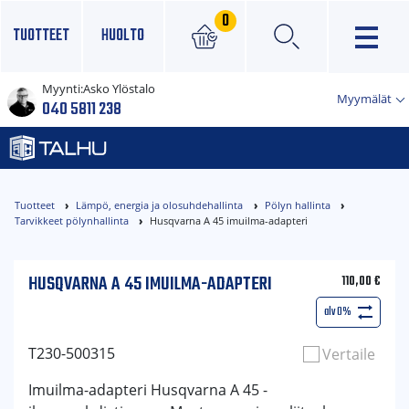
0
TUOTTEET
HUOLTO
Myynti:
Asko Ylöstalo
×
Myymälät
040 5811 238
Tuotteet
Lämpö, energia ja olosuhdehallinta
Pölyn hallinta
Tarvikkeet pölynhallinta
Husqvarna A 45 imuilma-adapteri
HUSQVARNA A 45 IMUILMA-ADAPTERI
110,00
€
alv 0%
T230-500315
Vertaile
Imuilma-adapteri Husqvarna A 45 -