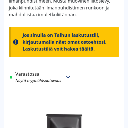
ilmanpuhdistimeen. Musta muovinen liitoslevy,
joka kiinnitetään ilmanpuhdistimen runkoon ja
mahdollistaa imuletkuliitännän.
Jos sinulla on Talhun laskutustili,
kirjautumalla
näet omat ostoehtosi.
Laskutustiliä voit hakea
täältä.
Varastossa
Näytä myymäläsaatavuus