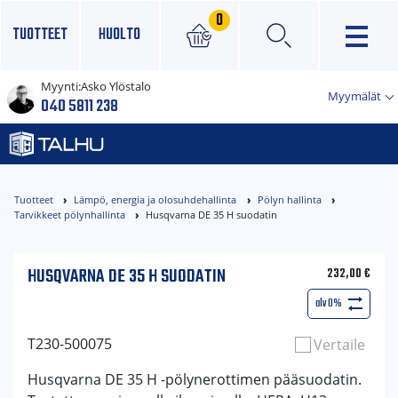
0
TUOTTEET
HUOLTO
Myynti:
Asko Ylöstalo
×
Myymälät
040 5811 238
Tuotteet
Lämpö, energia ja olosuhdehallinta
Pölyn hallinta
Tarvikkeet pölynhallinta
Husqvarna DE 35 H suodatin
HUSQVARNA DE 35 H SUODATIN
232,00
€
alv 0%
T230-500075
Vertaile
Husqvarna DE 35 H -pölynerottimen pääsuodatin.