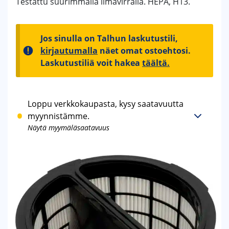
Testattu suurimmalla ilmavirralla. HEPA, H13.
Jos sinulla on Talhun laskutustili,
kirjautumalla
näet omat ostoehtosi.
Laskutustiliä voit hakea
täältä.
Loppu verkkokaupasta, kysy saatavuutta
myynnistämme.
Näytä myymäläsaatavuus