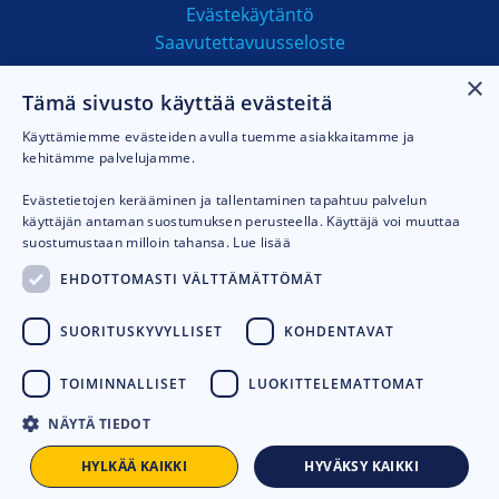
Evästekäytäntö
Saavutettavuusseloste
×
Tämä sivusto käyttää evästeitä
MAKSUTAVAT
Käyttämiemme evästeiden avulla tuemme asiakkaitamme ja
kehitämme palvelujamme.
Evästetietojen kerääminen ja tallentaminen tapahtuu palvelun
käyttäjän antaman suostumuksen perusteella. Käyttäjä voi muuttaa
suostumustaan milloin tahansa.
Lue lisää
EHDOTTOMASTI VÄLTTÄMÄTTÖMÄT
SUORITUSKYVYLLISET
KOHDENTAVAT
TOIMINNALLISET
LUOKITTELEMATTOMAT
NÄYTÄ TIEDOT
© 2026
Talhu oy.
Toteutus:
Avoin.Systems
HYLKÄÄ KAIKKI
HYVÄKSY KAIKKI
LISÄÄ KORIIN
-
+
Husqvarna