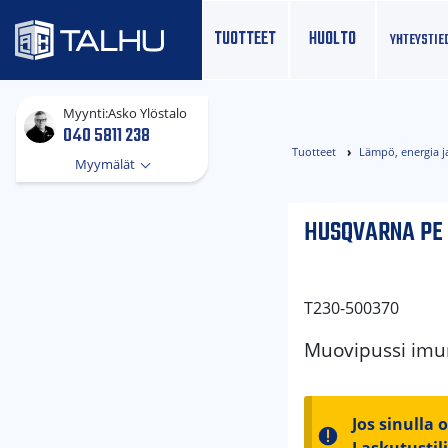
TUOTTEET
HUOLTO
YHTEYS­TIE
Myynti:
Asko Ylöstalo
040 5811 238
Tuotteet
Lämpö, energia j
Myymälät
HUSQVARNA PE P
T230-500370
Muovipussi imur
Jos sinulla 