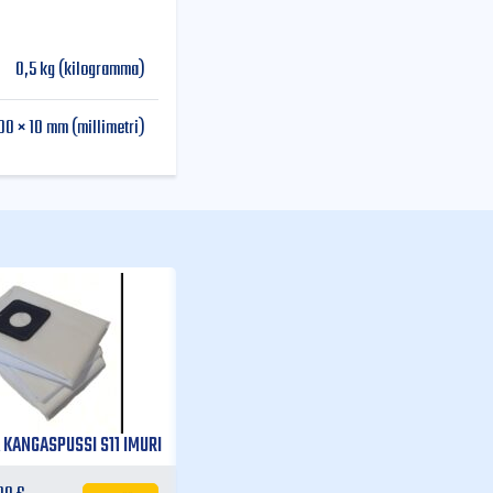
0,5 kg (kilogramma)
00 × 10 mm (millimetri)
Vertaile
HUSQVARNA PÖLYSUOJA 125 MM
KANGASPUSSI S11 IMURI
RÄLLÄKKÄÄN S11 IMURI