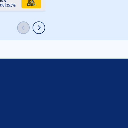
,00
€
LISÄÄ
188,00
€
KORIIN
LISÄÄ
 0% | 25,5%
KORIIN
alv 0% | 25,5%