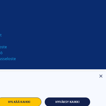
t
oste
tö
usseloste
×
HYLKÄÄ KAIKKI
HYVÄKSY KAIKKI