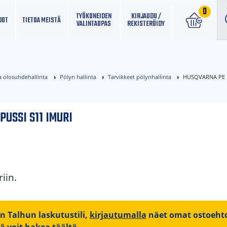
0
TYÖKONEIDEN
KIRJAUDU /
DOT
TIETOA MEISTÄ
VALINTAOPAS
REKISTERÖIDY
a olosuhdehallinta
Pölyn hallinta
Tarvikkeet pölynhallinta
HUSQVARNA PE P
USSI S11 IMURI
iin.
on Talhun laskutustili,
kirjautumalla
näet omat ostoehto