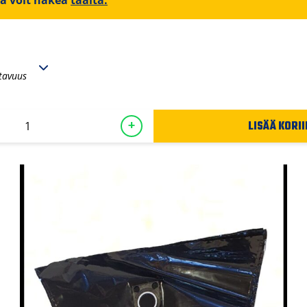
iä voit hakea
täältä.
tavuus
LISÄÄ KORII
+