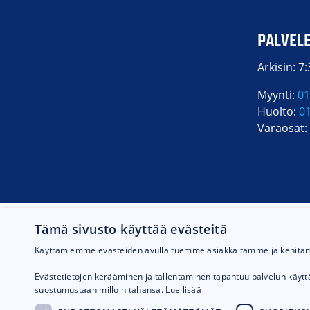
PALVEL
Arkisin: 7
Myynti:
01
Huolto:
0
Varaosat:
Tämä sivusto käyttää evästeitä
Käyttämiemme evästeiden avulla tuemme asiakkaitamme ja kehit
Evästetietojen kerääminen ja tallentaminen tapahtuu palvelun käyt
suostumustaan milloin tahansa.
Lue lisää