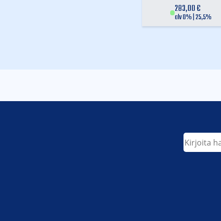
283,00
€
alv 0% | 25,5%
Etsi