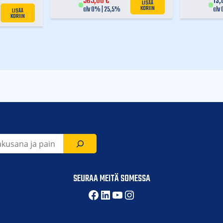
565,00
€
13
LISÄÄ
KORIIN
alv 0% | 25,5%
alv
LISÄÄ
KORIIN
SEURAA MEITÄ SOMESSA
Facebook
LinkedIn
YouTube
Instagram