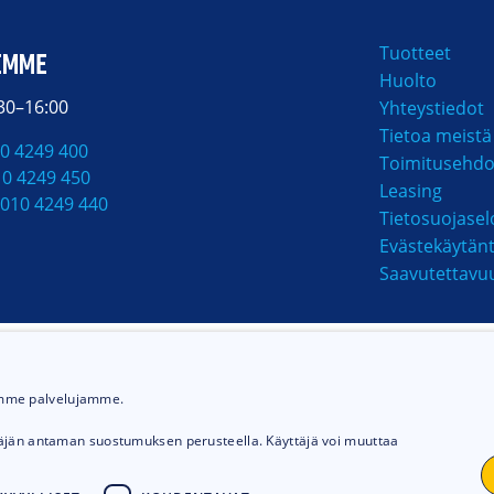
Tuotteet
EMME
Huolto
:30–16:00
Yhteystiedot
Tietoa meistä
0 4249 400
Toimitusehdo
10 4249 450
Leasing
010 4249 440
Tietosuojasel
Evästekäytän
Saavutettavu
MAKSUTAVAT
ämme palvelujamme.
täjän antaman suostumuksen perusteella. Käyttäjä voi muuttaa