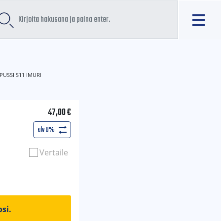
USSI S11 IMURI
47,00
€
alv 0%
Vertaile
si.