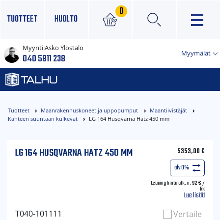
0
TUOTTEET
HUOLTO
Myynti:
Asko Ylöstalo
×
Myymälät
040 5811 238
Tuotteet
Maanrakennuskoneet ja uppopumput
Maantiivistäjät
Kahteen suuntaan kulkevat
LG 164 Husqvarna Hatz 450 mm
LG 164 HUSQVARNA HATZ 450 MM
5353,00
€
alv 0%
Leasing hinta alk. n.
92
€
/
kk
Lue lisää
T040-101111
Vertaile