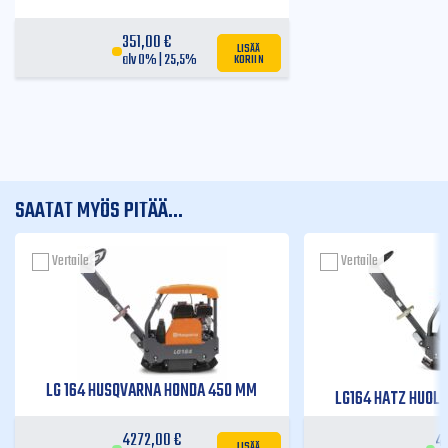
351,00
€
LISÄÄ
KORIIN
alv 0% | 25,5%
SAATAT MYÖS PITÄÄ...
Vertaile
Vertaile
LG 164 HUSQVARNA HONDA 450 MM
LG164 HATZ HUOLT
4272,00
€
4
LISÄÄ