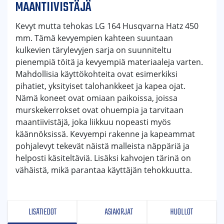
MAANTIIVISTÄJÄ
Kevyt mutta tehokas LG 164 Husqvarna Hatz 450
mm. Tämä kevyempien kahteen suuntaan
kulkevien tärylevyjen sarja on suunniteltu
pienempiä töitä ja kevyempiä materiaaleja varten.
Mahdollisia käyttökohteita ovat esimerkiksi
pihatiet, yksityiset talohankkeet ja kapea ojat.
Nämä koneet ovat omiaan paikoissa, joissa
murskekerrokset ovat ohuempia ja tarvitaan
maantiivistäjä, joka liikkuu nopeasti myös
käännöksissä. Kevyempi rakenne ja kapeammat
pohjalevyt tekevät näistä malleista näppäriä ja
helposti käsiteltäviä. Lisäksi kahvojen tärinä on
vähäistä, mikä parantaa käyttäjän tehokkuutta.
LISÄTIEDOT
ASIAKIRJAT
HUOLLOT