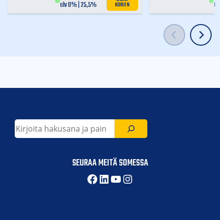
KORIIN
al
alv 0% | 25,5%
Etsi
SEURAA MEITÄ SOMESSA
Facebook
LinkedIn
YouTube
Instagram