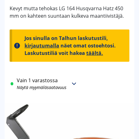
Kevyt mutta tehokas LG 164 Husqvarna Hatz 450
mm on kahteen suuntaan kulkeva maantiivistäjä.
Jos sinulla on Talhun laskutustili,
kirjautumalla
näet omat ostoehtosi.
Laskutustiliä voit hakea
täältä.
Vain 1 varastossa
Näytä myymäläsaatavuus