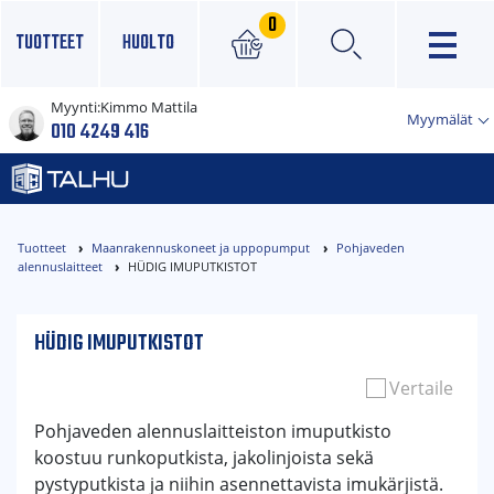
0
TUOTTEET
HUOLTO
Myynti:
Kimmo Mattila
×
Myymälät
010 4249 416
Tuotteet
Maanrakennuskoneet ja uppopumput
Pohjaveden
alennuslaitteet
HÜDIG IMUPUTKISTOT
HÜDIG IMUPUTKISTOT
Vertaile
Pohjaveden alennuslaitteiston imuputkisto
koostuu runkoputkista, jakolinjoista sekä
pystyputkista ja niihin asennettavista imukärjistä.