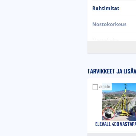
Rahtimitat
Nostokorkeus
Nostokyky
Nostonopeus
TARVIKKEET JA LISÄ
Vinssi
Vertaile
Nosturin mitat
Vinssin mitat
Nosturin omapai
ELEVALL 400 VASTAP