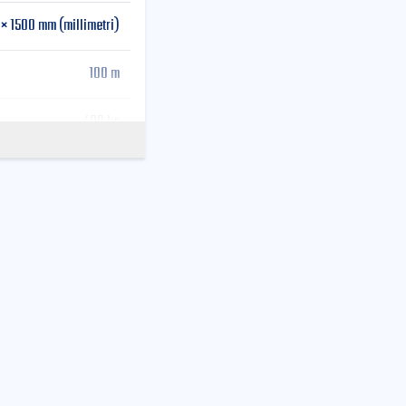
 × 1500 mm (millimetri)
100 m
400 kg
20 m/min
220 V / 50 Hz
69-95 x 65 x 194 cm
58 x 30 x 105 cm
215 kg