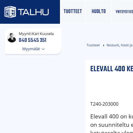
TUOTTEET
HUOLTO
YHTEYS­TIE
Myynti:
Kari Kuusela
040 5545 351
Tuotteet
Nosturit, hissit 
Myymälät
ELEVALL 400 K
T240-203000
Elevall 400 on k
on suunniteltu 
katutasolta ylem