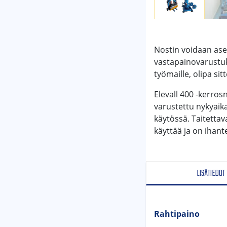
Nostin voidaan asen
vastapainovarustuks
työmaille, olipa si
Elevall 400 -kerro
varustettu nykyaika
käytössä. Taitetta
käyttää ja on ihante
LISÄTIEDOT
Rahtipaino