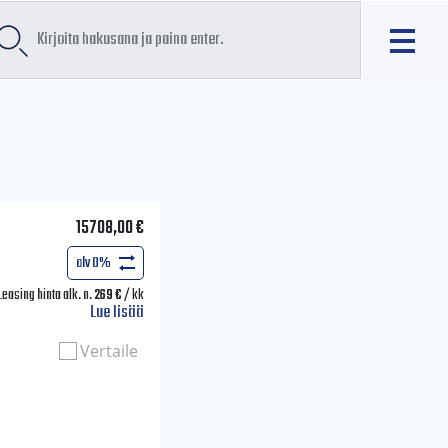
15708,00
€
alv 0%
Leasing hinta alk. n.
269
€
/ kk
Lue lisää
Vertaile