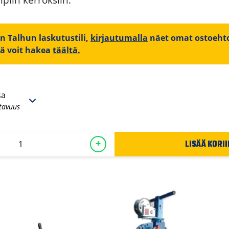
on Talhun laskutustili,
kirjautumalla
näet omat ostoehto
iä voit hakea
täältä.
sa
tavuus
LISÄÄ KORII
+