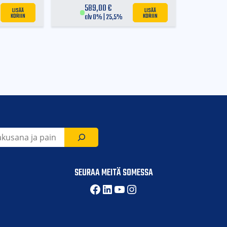
örästön omapaino
589,00
€
LISÄÄ
LISÄÄ
KORIIN
KORIIN
alv 0% | 25,5%
SEURAA MEITÄ SOMESSA
Facebook
LinkedIn
YouTube
Instagram