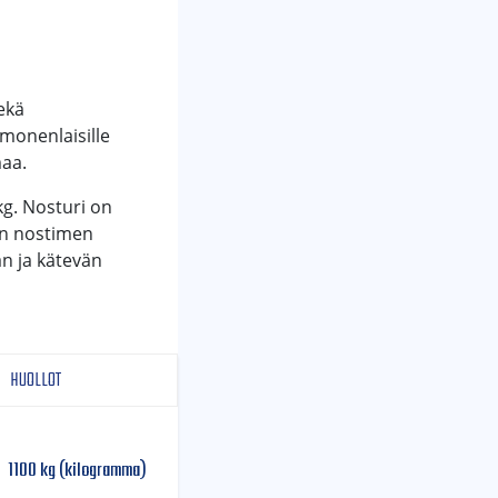
ekä
 monenlaisille
maa.
kg. Nosturi on
nan nostimen
n ja kätevän
HUOLLOT
1100 kg (kilogramma)