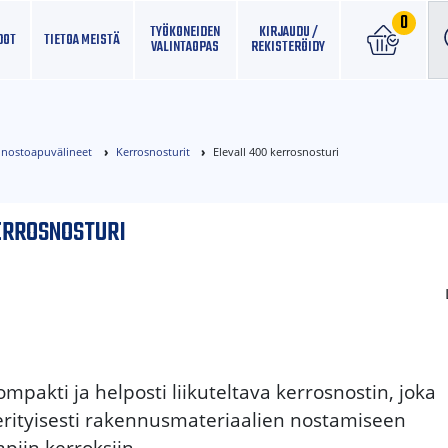
0
TYÖKONEIDEN
KIRJAUDU /
DOT
TIETOA MEISTÄ
VALINTAOPAS
REKISTERÖIDY
ja nostoapuvälineet
Kerrosnosturit
Elevall 400 kerrosnosturi
ERROSNOSTURI
ompakti ja helposti liikuteltava kerrosnostin, joka
erityisesti rakennusmateriaalien nostamiseen
piin kerroksiin.