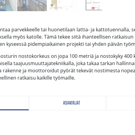
taa parvekkeelle tai huonetilaan lattia- ja kattotuennalla, s
ella myös katolle. Tämä tekee siitä ihanteellisen ratkaisun
tten kyseessä pidempiaikainen projekti tai yhden päivän työ
snosturin nostokorkeus on jopa 100 metriä ja nostokyky 400 
isella taajuusmuuttajatekniikalla, joka takaa tarkan hallin
va rakenne ja moottoroidut pyörät tekevät nostimesta nopea
ellinen ratkaisu kaikille työmaille.
ASIAKIRJAT