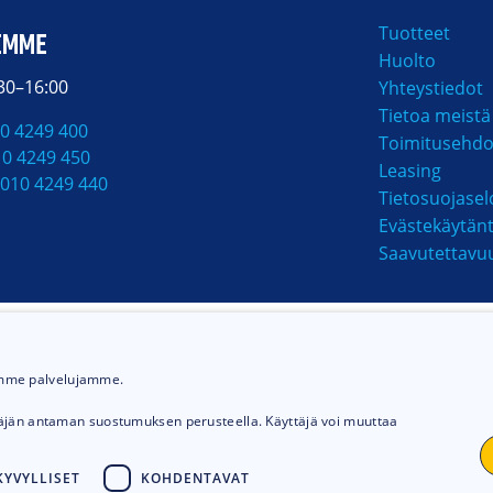
Tuotteet
EMME
Huolto
:30–16:00
Yhteystiedot
Tietoa meistä
0 4249 400
Toimitusehdo
10 4249 450
Leasing
010 4249 440
Tietosuojasel
Evästekäytän
Saavutettavu
MAKSUTAVAT
ämme palvelujamme.
täjän antaman suostumuksen perusteella. Käyttäjä voi muuttaa
YVYLLISET
KOHDENTAVAT