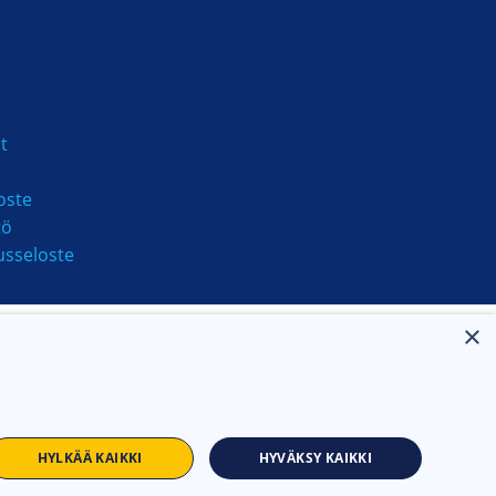
t
oste
tö
usseloste
×
HYLKÄÄ KAIKKI
HYVÄKSY KAIKKI