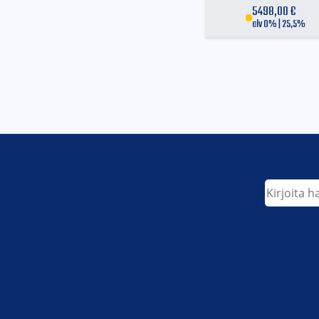
Moottoroidun py
5498,00
€
alv 0% | 25,5%
Etsi