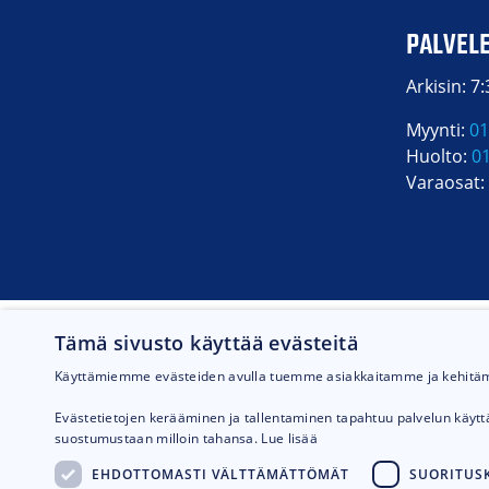
PALVEL
Arkisin: 7
Myynti:
01
Huolto:
0
Varaosat:
Tämä sivusto käyttää evästeitä
Käyttämiemme evästeiden avulla tuemme asiakkaitamme ja kehit
Evästetietojen kerääminen ja tallentaminen tapahtuu palvelun käyt
suostumustaan milloin tahansa.
Lue lisää
EHDOTTOMASTI VÄLTTÄMÄTTÖMÄT
SUORITUSK