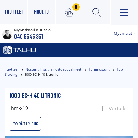
0
TUOTTEET
HUOLTO
Myynti:
Kari Kuusela
×
Myymälät
040 5545 351
Tuotteet
Nosturit, hissit ja nostoapuvälineet
Torninosturit
Top
Slewing
1000 EC-H 40 Litronic
1000 EC-H 40 LITRONIC
lhmk-19
Vertaile
Pyydä tarjous