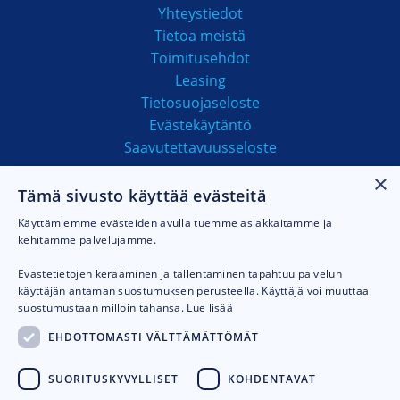
Yhteystiedot
Tietoa meistä
Toimitusehdot
Leasing
Tietosuojaseloste
Evästekäytäntö
Saavutettavuusseloste
×
Tämä sivusto käyttää evästeitä
MAKSUTAVAT
Käyttämiemme evästeiden avulla tuemme asiakkaitamme ja
kehitämme palvelujamme.
Evästetietojen kerääminen ja tallentaminen tapahtuu palvelun
käyttäjän antaman suostumuksen perusteella. Käyttäjä voi muuttaa
suostumustaan milloin tahansa.
Lue lisää
EHDOTTOMASTI VÄLTTÄMÄTTÖMÄT
SUORITUSKYVYLLISET
KOHDENTAVAT